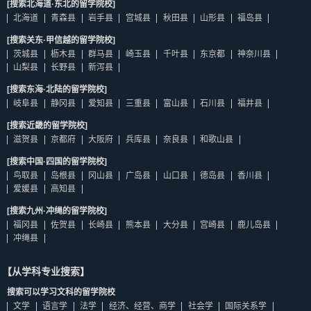
[搜索北海道·东北的留学院校]
北海道
青森县
岩手县
宫城县
秋田县
山形县
福岛县
[搜索关东·甲信越的留学院校]
茨城县
枥木县
群马县
崎玉县
千叶县
东京都
神奈川县
山梨县
长野县
新泻县
[搜索东海·北陆的留学院校]
岐阜县
静冈县
爱知县
三重县
富山县
石川县
福井县
[搜索近畿的留学院校]
滋贺县
京都府
大阪府
兵库县
奈良县
和歌山县
[搜索中国·四国的留学院校]
鸟取县
岛根县
冈山县
广岛县
山口县
德岛县
香川县
爱媛县
高知县
[搜索九州·冲绳的留学院校]
福冈县
佐贺县
长崎县
熊本县
大分县
宫崎县
鹿儿岛县
冲绳县
【从学科专业搜索】
搜索可以学习文科的留学院校
文学
语言学
法学
经济、经营、商学
社会学
国际关系学