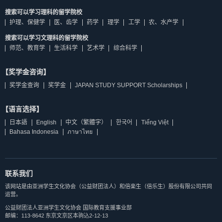
搜索可以学习理科的留学院校
护理、保健学
医、齿学
药学
理学
工学
农、水产学
搜索可以学习文理科的留学院校
师范、教育学
生活科学
艺术学
综合科学
【奖学金咨询】
奖学金查询
奖学金
JAPAN STUDY SUPPORT Scholarships
【语言选择】
日本語
English
中文（繁體字）
한국어
Tiếng Việt
Bahasa Indonesia
ภาษาไทย
联系我们
该网站是由亚洲学生文化协会（公益财团法人）和倍楽生（倍乐生）股份有限公司共同
运营。
公益财团法人亚洲学生文化协会 国际教育支援事业部
邮编：113-8642 东京文京区本驹込2-12-13