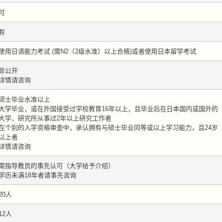
可
有
使用日语能力考试 (需N2（2级水准）以上合格)或者使用日本留学考试
非公开
详情请咨询
硕士毕业水准以上
大学毕业，或在外国接受过学校教育16年以上，且毕业后在日本国内或国外的
大学、研究所从事过2年以上研究工作者
在个别的入学资格审查中，承认拥有与硕士毕业同等或以上学习能力，且24岁
以上者
详情请咨询
需指导教员的事先认可（大学给予介绍）
学历未满18年者请事先咨询
20人
12人