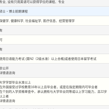
专业, 设有只用英语可以获得学位的课程、专业
硕士・博士前期课程
保健学, 健康科学, 社会福祉学, 医疗信息、经营管理学
有
可
有
使用日语能力考试 (需N2（2级水准）以上合格)或者使用日本留学考试
非公开
详情请咨询
大学学部毕业水准以上
在外国接受过学校教育16年以上且毕业者，或是在指定期限内可毕业者
在个别的入学资格审查中，承认拥有与大学毕业同等或以上学习能力，且22岁
以上者
详情请咨询