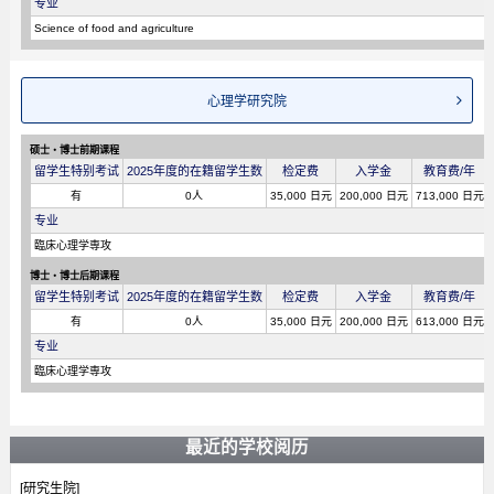
专业
Science of food and agriculture
心理学研究院
硕士・博士前期课程
留学生特别考试
2025年度的在籍留学生数
检定费
入学金
教育费/年
有
0人
35,000 日元
200,000 日元
713,000 日元
专业
臨床心理学専攻
博士・博士后期课程
留学生特别考试
2025年度的在籍留学生数
检定费
入学金
教育费/年
有
0人
35,000 日元
200,000 日元
613,000 日元
专业
臨床心理学専攻
最近的学校阅历
[研究生院]