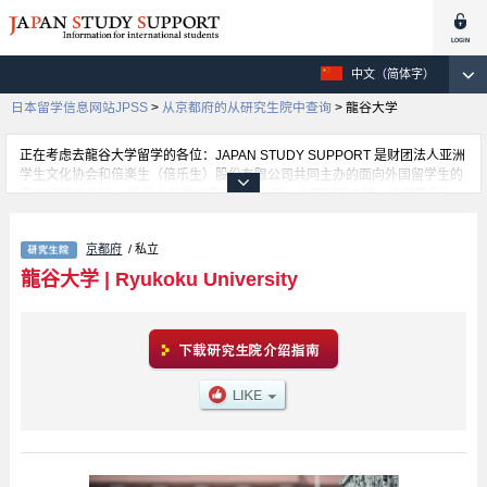
中文（简体字）
日本留学信息网站JPSS
>
从京都府的从研究生院中查询
>
龍谷大学
正在考虑去龍谷大学留学的各位：JAPAN STUDY SUPPORT 是财团法人亚洲
学生文化协会和倍楽生（倍乐生）股份有限公司共同主办的面向外国留学生的
日本留学信息网。 龍谷大学的经济学研究生院、文学研究生院、法学研究生
院、Business Administration、Sociology、Graduate School of Advanced
Science and Technology、Intercultural Communication、Shin Buddhist
京都府
/ 私立
Studies、Policy Science、Agriculture、心理学研究院等，不研究科的详细信
息都分别登载在此信息网上。正在寻找龍谷大学的留学信息的各位同学，请利
龍谷大学
|
Ryukoku University
用此网查询。另外，在此网上登载着约1300条大学、大学院、短大、专门学校
正在招收留学生的信息。