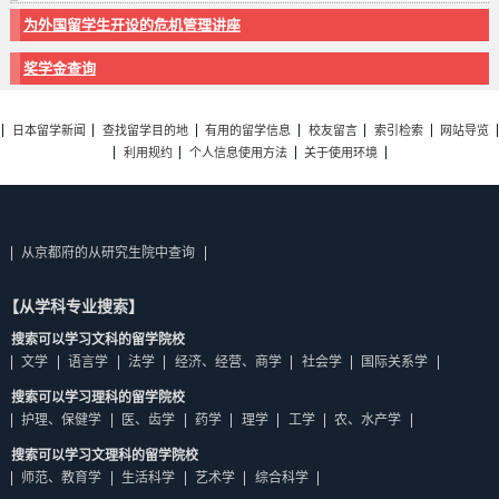
为外国留学生开设的危机管理讲座
奖学金查询
日本留学新闻
查找留学目的地
有用的留学信息
校友留言
索引检索
网站导览
利用规约
个人信息使用方法
关于使用环境
从京都府的从研究生院中查询
【从学科专业搜索】
搜索可以学习文科的留学院校
文学
语言学
法学
经济、经营、商学
社会学
国际关系学
搜索可以学习理科的留学院校
护理、保健学
医、齿学
药学
理学
工学
农、水产学
搜索可以学习文理科的留学院校
师范、教育学
生活科学
艺术学
综合科学