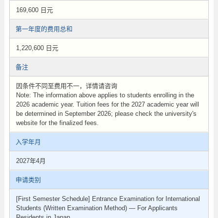
169,600 日元
第一年度的费用总和
1,220,600 日元
备注
因条件不同至费用不一，详情请咨询
Note: The information above applies to students enrolling in the
2026 academic year. Tuition fees for the 2027 academic year will
be determined in September 2026; please check the university's
website for the finalized fees.
入学年月
2027年4月
申请类别
[First Semester Schedule] Entrance Examination for International
Students (Written Examination Method) — For Applicants
Residents in Japan