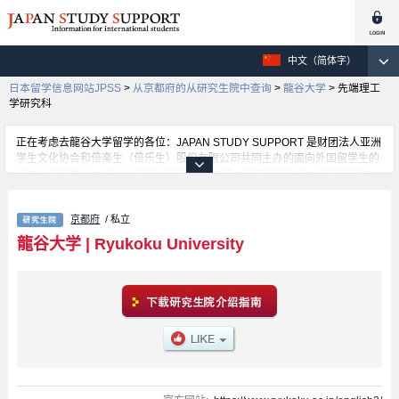
中文（简体字）
日本留学信息网站JPSS
>
从京都府的从研究生院中查询
>
龍谷大学
>
先端理工
学研究科
正在考虑去龍谷大学留学的各位：JAPAN STUDY SUPPORT 是财团法人亚洲
学生文化协会和倍楽生（倍乐生）股份有限公司共同主办的面向外国留学生的
日本留学信息网。 龍谷大学的经济学研究生院、文学研究生院、法学研究生
院、Business Administration、Sociology、先端理工学研究科、Intercultural
Communication、Shin Buddhist Studies、Policy Science、Agriculture、心
京都府
/ 私立
理学研究院等，不研究科的详细信息都分别登载在此信息网上。正在寻找龍谷
大学的留学信息的各位同学，请利用此网查询。另外，在此网上登载着约1300
龍谷大学
|
Ryukoku University
条大学、大学院、短大、专门学校正在招收留学生的信息。