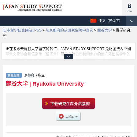
中文（简体字）
日本留学信息网站JPSS
>
从京都府的从研究生院中查询
>
龍谷大学
>
農学研究
科
正在考虑去龍谷大学留学的各位：JAPAN STUDY SUPPORT 是财团法人亚洲
学生文化协会和倍楽生（倍乐生）股份有限公司共同主办的面向外国留学生的
日本留学信息网。 龍谷大学的经济学研究生院、文学研究生院、法学研究生
院、Business Administration、Sociology、Graduate School of Advanced
Science and Technology、Intercultural Communication、Shin Buddhist
京都府
/ 私立
Studies、Policy Science、農学研究科、心理学研究院等，不研究科的详细信
息都分别登载在此信息网上。正在寻找龍谷大学的留学信息的各位同学，请利
龍谷大学
|
Ryukoku University
用此网查询。另外，在此网上登载着约1300条大学、大学院、短大、专门学校
正在招收留学生的信息。