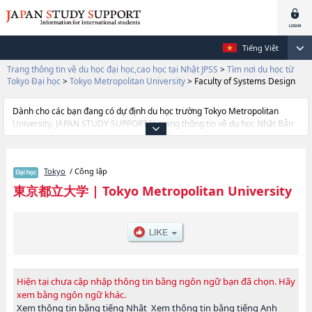
Tiếng Việt
Trang thông tin về du học đại học,cao học tại Nhật JPSS
>
Tìm nơi du học từ
Tokyo Đại học
>
Tokyo Metropolitan University
>
Faculty of Systems Design
Dành cho các bạn đang có dự định du học trường Tokyo Metropolitan
University. JAPAN STUDY SUPPORT là trang thông tin về du học Nhật Bản
dành cho du học sinh nước ngoài, được đồng vận hành bởi Hiệp hội Asia
Gakusei Bunka và Công ty cổ phần Benesse Corporation. Trang này đăng
các thông tin Ngành Faculty of Humanities and Social ScienceshoặcNgành
Tokyo
/ Công lập
Faculty of Urban Environmental ScienceshoặcNgành Faculty of Systems
DesignhoặcNgành Faculty of LawhoặcNgành Faculty of Economics and
東京都立大学
|
Tokyo Metropolitan University
Business AdministrationhoặcNgành Faculty of SciencehoặcNgành Faculty
of Health Sciences của Tokyo Metropolitan University cũng như thông tin
chi tiết về từng ngành học, nên nếu bạn đang tìm hiểu thông tin du học liên
quan tới Tokyo Metropolitan University thì hãy sử dụng trang web
này.Ngoài ra còn có cả thông tin của khoảng 1.300 trường đại học, cao
học, trường đại học ngắn hạn, trường chuyên môn đang tiếp nhận du học
sinh.
Hiện tại chưa cập nhập thông tin bằng ngôn ngữ bạn đã chọn. Hãy
xem bằng ngôn ngữ khác.
Xem thông tin bằng tiếng Nhật
Xem thông tin bằng tiếng Anh