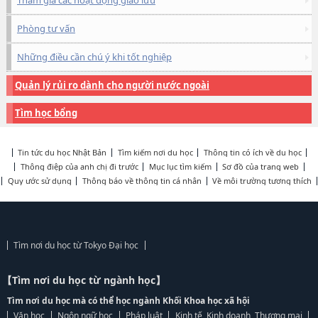
Tham gia các hoạt động giao lưu
Phòng tư vấn
Những điều cần chú ý khi tốt nghiệp
Quản lý rủi ro dành cho người nước ngoài
Tìm học bổng
Tin tức du học Nhật Bản
Tìm kiếm nơi du học
Thông tin có ích về du học
Thông điệp của anh chị đi trước
Mục lục tìm kiếm
Sơ đồ của trang web
Quy ước sử dụng
Thông báo về thông tin cá nhân
Về môi trường tương thích
Tìm nơi du học từ Tokyo Đại học
【Tìm nơi du học từ ngành học】
Tìm nơi du học mà có thể học ngành Khối Khoa học xã hội
Văn học
Ngôn ngữ học
Pháp luật
Kinh tế, Kinh doanh, Thương mại