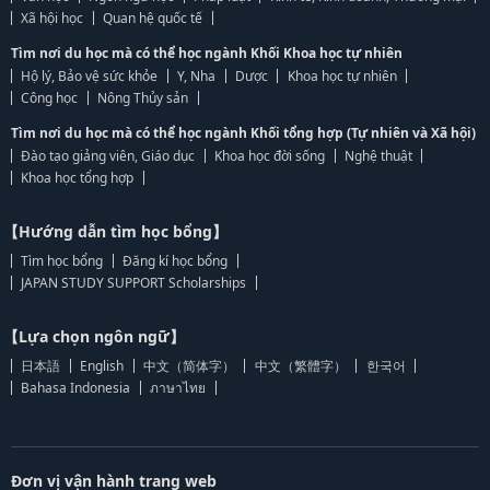
Xã hội học
Quan hệ quốc tế
Tìm nơi du học mà có thể học ngành Khối Khoa học tự nhiên
Hộ lý, Bảo vệ sức khỏe
Y, Nha
Dược
Khoa học tự nhiên
Công học
Nông Thủy sản
Tìm nơi du học mà có thể học ngành Khối tổng hợp (Tự nhiên và Xã hội)
Đào tạo giảng viên, Giáo dục
Khoa học đời sống
Nghệ thuật
Khoa học tổng hợp
【Hướng dẫn tìm học bổng】
Tìm học bổng
Đăng kí học bổng
JAPAN STUDY SUPPORT Scholarships
【Lựa chọn ngôn ngữ】
日本語
English
中文（简体字）
中文（繁體字）
한국어
Bahasa Indonesia
ภาษาไทย
Đơn vị vận hành trang web