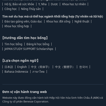
Hộ lý, Bảo vệ sức khỏe
Y, Nha
Dược
Khoa học tự nhiên
Công học
Nông Thủy sản
Tìm nơi du học mà có thể học ngành Khối tổng hợp (Tự nhiên và Xã hội)
Đào tạo giảng viên, Giáo dục
Khoa học đời sống
Nghệ thuật
Khoa học tổng hợp
【Hướng dẫn tìm học bổng】
Tìm học bổng
Đăng kí học bổng
JAPAN STUDY SUPPORT Scholarships
【Lựa chọn ngôn ngữ】
日本語
English
中文（简体字）
中文（繁體字）
한국어
Bahasa Indonesia
ภาษาไทย
Đơn vị vận hành trang web
Website này được đồng vận hành bởi Hiệp hội Văn hóa Sinh Viên Châu Á (ABK) và
Công ty cổ phần Benesse Coporation.