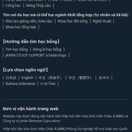
Công học
Nông Thủy sản
Tìm nơi du học mà có thể học ngành Khối tổng hợp (Tự nhiên và Xã hội)
Đào tạo giảng viên, Giáo dục
Khoa học đời sống
Nghệ thuật
Khoa học tổng hợp
【Hướng dẫn tìm học bổng】
Tìm học bổng
Đăng kí học bổng
JAPAN STUDY SUPPORT Scholarships
【Lựa chọn ngôn ngữ】
日本語
English
中文（简体字）
中文（繁體字）
한국어
Bahasa Indonesia
ภาษาไทย
Đơn vị vận hành trang web
Website này được đồng vận hành bởi Hiệp hội Văn hóa Sinh Viên Châu Á (ABK) và
Công ty cổ phần Benesse Coporation.
Hiệp hội Văn hóa Sinh Viên Châu Á (ABK) Phòng Sự nghiệp Hỗ trợ Giáo dục Quốc