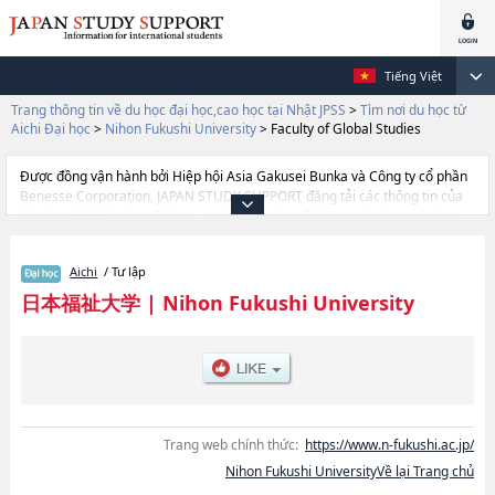
Tiếng Việt
Trang thông tin về du học đại học,cao học tại Nhật JPSS
>
Tìm nơi du học từ
Aichi Đại học
>
Nihon Fukushi University
>
Faculty of Global Studies
Được đồng vận hành bởi Hiệp hội Asia Gakusei Bunka và Công ty cổ phần
Benesse Corporation, JAPAN STUDY SUPPORT đăng tải các thông tin của
khoảng 1.300 trường đại học, cao học, trường đại học ngắn hạn, trường
chuyên môn đang tiếp nhận du học sinh.
Tại đây có đăng các thông tin chi tiết về Nihon Fukushi University, và thông
Aichi
/ Tư lập
tin cần thiết dành cho du học sinh, như là về các Ngành Faculty of Social
WelfarehoặcNgành Faculty of EconomicshoặcNgành Faculty of
日本福祉大学
|
Nihon Fukushi University
EngineeringhoặcNgành Faculty of Global StudieshoặcNgành Faculty of
Education and PsychologyhoặcNgành Faculty of Sports
SciencehoặcNgành Faculty of Health ScienceshoặcNgành Faculty of Policy
Studies (Opening in April 2027), thông tin về từng ngành học, thông tin liên
quan đến thi tuyển như số lượng tuyển sinh, số lượng trúng tuyển, cở sở
trang thiết bị, hướng dẫn địa điểm v.v...
Trang web chính thức:
https://www.n-fukushi.ac.jp/
Nihon Fukushi UniversityVề lại Trang chủ