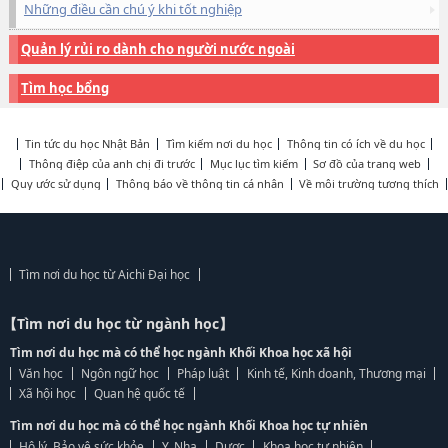
Những điều cần chú ý khi tốt nghiệp
Quản lý rủi ro dành cho người nước ngoài
Tìm học bổng
Tin tức du học Nhật Bản
Tìm kiếm nơi du học
Thông tin có ích về du học
Thông điệp của anh chị đi trước
Mục lục tìm kiếm
Sơ đồ của trang web
Quy ước sử dụng
Thông báo về thông tin cá nhân
Về môi trường tương thích
Tìm nơi du học từ Aichi Đại học
【Tìm nơi du học từ ngành học】
Tìm nơi du học mà có thể học ngành Khối Khoa học xã hội
Văn học
Ngôn ngữ học
Pháp luật
Kinh tế, Kinh doanh, Thương mại
Xã hội học
Quan hệ quốc tế
Tìm nơi du học mà có thể học ngành Khối Khoa học tự nhiên
Hộ lý, Bảo vệ sức khỏe
Y, Nha
Dược
Khoa học tự nhiên