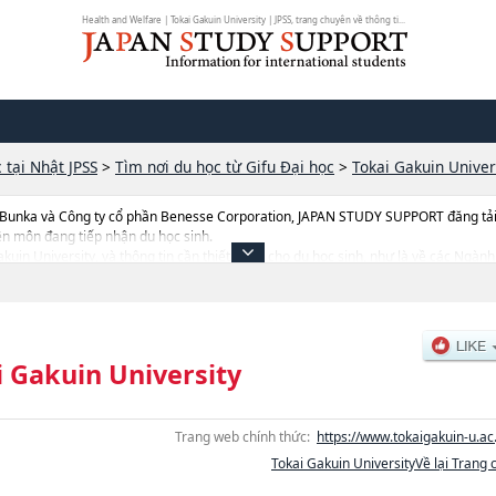
Health and Welfare | Tokai Gakuin University | JPSS, trang chuyên về thông ti...
 tại Nhật JPSS
>
Tìm nơi du học từ Gifu Đại học
>
Tokai Gakuin Univer
 Bunka và Công ty cổ phần Benesse Corporation, JAPAN STUDY SUPPORT đăng tải c
ên môn đang tiếp nhận du học sinh.
i Gakuin University, và thông tin cần thiết dành cho du học sinh, như là về các 
 liên quan đến thi tuyển như số lượng tuyển sinh, số lượng trúng tuyển, cở sở trang
i Gakuin University
Trang web chính thức:
https://www.tokaigakuin-u.ac.
Tokai Gakuin UniversityVề lại Trang 