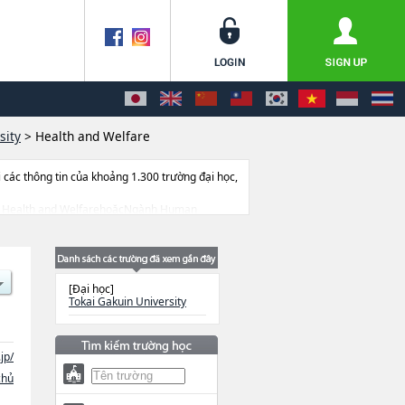
sity
>
Health and Welfare
ác thông tin của khoảng 1.300 trường đại học,
Ngành Health and WelfarehoặcNgành Human
 thiết bị, hướng dẫn địa điểm v.v...
[Đại học]
Tokai Gakuin University
jp/
chủ