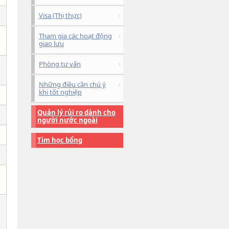
Visa (Thị thực)
Tham gia các hoạt động
giao lưu
Phòng tư vấn
Những điều cần chú ý
khi tốt nghiệp
Quản lý rủi ro dành cho
người nước ngoài
Tìm học bổng