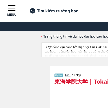
Tìm kiếm trường học
MENU
Trang thông tin về du học đại học,cao học
Được đồng vận hành bởi Hiệp hội Asia Gakusei
cao học, trường đại học ngắn hạn, trường chuy
Tại đây có đăng các thông tin chi tiết về Toka
Relation, thông tin về từng ngành học, thông tin
Gifu
/ Tư lập
東海学院大学
|
Toka