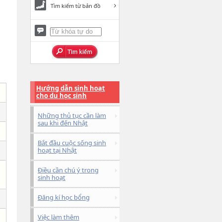
Tìm kiếm từ bản đồ
Hướng dẫn sinh hoạt
cho du học sinh
Những thủ tục cần làm
sau khi đến Nhật
Bắt đầu cuộc sống sinh
hoạt tại Nhật
Điều cần chú ý trong
sinh hoạt
Đăng kí học bổng
Việc làm thêm