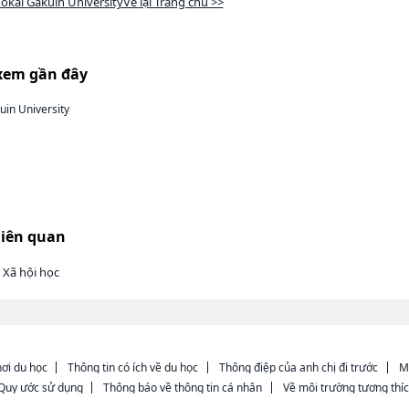
Tokai Gakuin UniversityVề lại Trang chủ >>
xem gần đây
uin University
liên quan
 Xã hội học
ơi du học
Thông tin có ích về du học
Thông điệp của anh chị đi trước
M
Quy ước sử dụng
Thông báo về thông tin cá nhân
Về môi trường tương thí