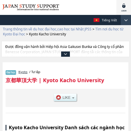
Tiếng Việt
Trang thông tin về du học đại học,cao học tại Nhật JPSS
>
Tìm nơi du học từ
Kyoto Đại học
>
Kyoto Kacho University
Được đồng vận hành bởi Hiệp hội Asia Gakusei Bunka và Công ty cổ phần
Benesse Corporation, JAPAN STUDY SUPPORT đăng tải các thông tin của
khoảng 1.300 trường đại học, cao học, trường đại học ngắn hạn, trường
chuyên môn đang tiếp nhận du học sinh.
Tại đây có đăng các thông tin chi tiết về Kyoto Kacho University, và thông
Kyoto
/ Tư lập
tin cần thiết dành cho du học sinh, như là về các Ngành Conteｍporary Life
Studies, thông tin về từng ngành học, thông tin liên quan đến thi tuyển như
京都華頂大学
|
Kyoto Kacho University
số lượng tuyển sinh, số lượng trúng tuyển, cở sở trang thiết bị, hướng dẫn
địa điểm v.v...
Kyoto Kacho University Danh sách các ngành học