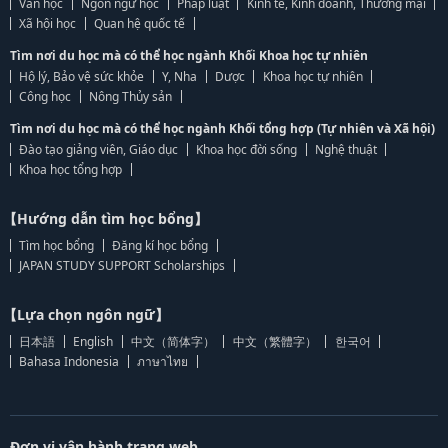
Văn học
Ngôn ngữ học
Pháp luật
Kinh tế, Kinh doanh, Thương mại
Xã hội học
Quan hệ quốc tế
Tìm nơi du học mà có thể học ngành Khối Khoa học tự nhiên
Hộ lý, Bảo vệ sức khỏe
Y, Nha
Dược
Khoa học tự nhiên
Công học
Nông Thủy sản
Tìm nơi du học mà có thể học ngành Khối tổng hợp (Tự nhiên và Xã hội)
Đào tạo giảng viên, Giáo dục
Khoa học đời sống
Nghệ thuật
Khoa học tổng hợp
【Hướng dẫn tìm học bổng】
Tìm học bổng
Đăng kí học bổng
JAPAN STUDY SUPPORT Scholarships
【Lựa chọn ngôn ngữ】
日本語
English
中文（简体字）
中文（繁體字）
한국어
Bahasa Indonesia
ภาษาไทย
Đơn vị vận hành trang web