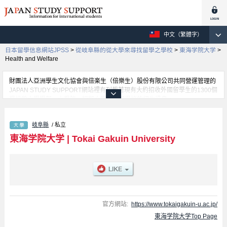
中文（繁體字）
日本留學信息網站JPSS
>
從岐阜縣的從大學來尋找留學之學校
>
東海学院大学
>
Health and Welfare
財團法人亞洲學生文化協會與倍楽生（倍樂生）股份有限公司共同營運管理的
JAPAN STUDY SUPPORT網站裡有刊載著現有大約招收外國留學生的1300個
學校的大學學部、大學院、短期大學、專門學校的招生訊息。
在這裡有刊載著東海学院大学的詳細招生訊息。有Health and Welfare學部、
Human Relation學部等各別學部的不同訊息，以及招收名額、合格人數等考
岐阜縣
/ 私立
試資訊、設施介紹、聯絡方式等對外國留學生是必要之訊息都刊載於此，請務
必查閱及利用此網站。
東海学院大学
|
Tokai Gakuin University
官方網站:
https://www.tokaigakuin-u.ac.jp/
東海学院大学Top Page