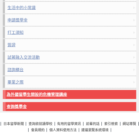
生活中的小常識
申請獎學金
打工須知
簽證
試著融入交流活動
諮詢櫃台
畢業之際
為外國留學生開設的危機管理講座
查詢獎學金
日本留學新聞
查詢欲就讀學校
有用的留學資訊
前輩的話
索引檢索
網站導覽
會員規約
個人資料使用方法
建議瀏覽系統環境