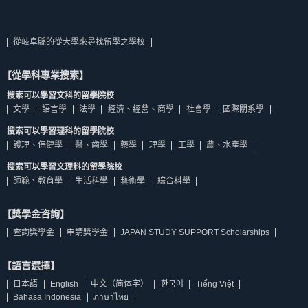
從岐阜縣的從大學來尋找留學之學校
【從學科專業搜索】
搜索可以學習文科的留學院校
文學
語言學
法學
經濟、經營、商學
社會學
國際關系學
搜索可以學習理科的留學院校
護理、保健學
醫、齒學
藥學
理學
工學
農、水產學
搜索可以學習文理科的留學院校
師範、教育學
生活科學
藝術學
綜合科學
【獎學金咨詢】
查詢獎學金
申請獎學金
JAPAN STUDY SUPPORT Scholarships
【語言選擇】
日本語
English
中文（简体字）
한국어
Tiếng Việt
Bahasa Indonesia
ภาษาไทย