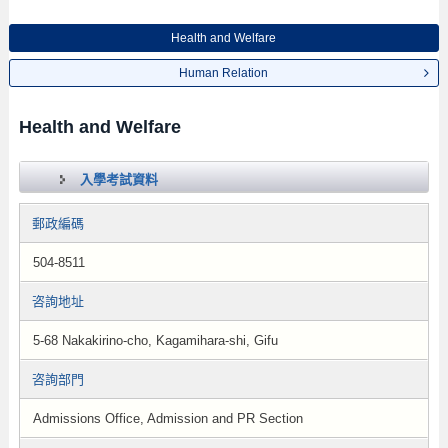
Health and Welfare
Human Relation
Health and Welfare
入學考試資料
郵政編碼
504-8511
咨詢地址
5-68 Nakakirino-cho, Kagamihara-shi, Gifu
咨詢部門
Admissions Office, Admission and PR Section