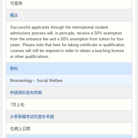
可垂詢
備註
Successful applicants through the international student
admissions process will, in principle, receive a 50% exemption
from the entrance fee and a 50% exemption from tuition for four
years. Please note that fees for taking certificate or qualification
courses will still be required in order to obtain a teaching license
or other qualifications.
學科
Bromatology、Social Welfare
申請資料發布時期
7月上旬
大學單獨考試的歷年考題
在網上公開