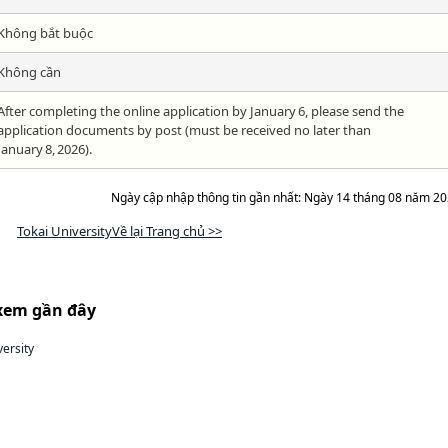
Không bắt buộc
Không cần
After completing the online application by January 6, please send the
application documents by post (must be received no later than
January 8, 2026).
Ngày cập nhập thông tin gần nhất: Ngày 14 tháng 08 năm 2
Tokai UniversityVề lại Trang chủ >>
xem gần đây
versity