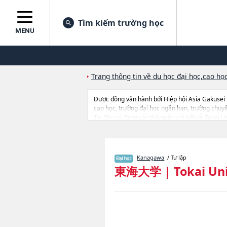
Tìm kiếm trường học
MENU
Trang thông tin về du học đại học,cao học
Được đồng vận hành bởi Hiệp hội Asia Gakusei
cao học, trường đại học ngắn hạn, trường chuy
Tại đây có đăng các thông tin chi tiết về Tokai
Science and EconomicshoặcNgành LawhoặcNgàn
TechnologyhoặcNgành EngineeringhoặcNgành 
AdministrationhoặcNgành AgriculturehoặcNgà
SocialhoặcNgành Health StudieshoặcNgành Gl
Kanagawa
/ Tư lập
Humanities and Science, thông tin về từng ngành
東海大学
|
Tokai Un
v.v...