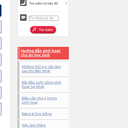
Tìm kiếm từ bản đồ
Hướng dẫn sinh hoạt
cho du học sinh
Những thủ tục cần làm
sau khi đến Nhật
Bắt đầu cuộc sống sinh
hoạt tại Nhật
Điều cần chú ý trong
sinh hoạt
Đăng kí học bổng
Việc làm thêm