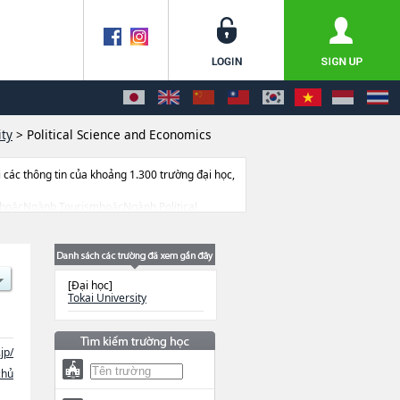
ity
>
Political Science and Economics
ác thông tin của khoảng 1.300 trường đại học,
tershoặcNgành TourismhoặcNgành Political
ặcNgành Information Science and
d TechnologyhoặcNgành Business
l Sciences hoặcNgành Cultural and
n PlanninghoặcNgành HumanitieshoặcNgành
[Đại học]
uyển, cở sở trang thiết bị, hướng dẫn địa điểm
Tokai University
jp/
chủ