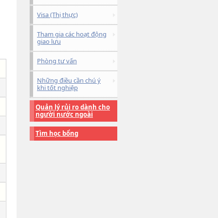
Visa (Thị thực)
Tham gia các hoạt động
giao lưu
Phòng tư vấn
Những điều cần chú ý
khi tốt nghiệp
Quản lý rủi ro dành cho
người nước ngoài
Tìm học bổng