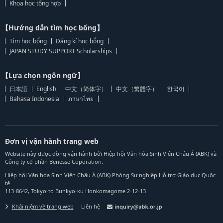
Khoa học tổng hợp
【Hướng dẫn tìm học bổng】
Tìm học bổng
Đăng kí học bổng
JAPAN STUDY SUPPORT Scholarships
【Lựa chọn ngôn ngữ】
日本語
English
中文（简体字）
中文（繁體字）
한국어
Bahasa Indonesia
ภาษาไทย
Đơn vị vận hành trang web
Website này được đồng vận hành bởi Hiệp hội Văn hóa Sinh Viên Châu Á (ABK) và
Công ty cổ phần Benesse Coporation.
Hiệp hội Văn hóa Sinh Viên Châu Á (ABK) Phòng Sự nghiệp Hỗ trợ Giáo dục Quốc
tế
113-8642, Tokyo-to Bunkyo-ku Honkomagome 2-12-13
Khái niệm về trang web
Liên hệ