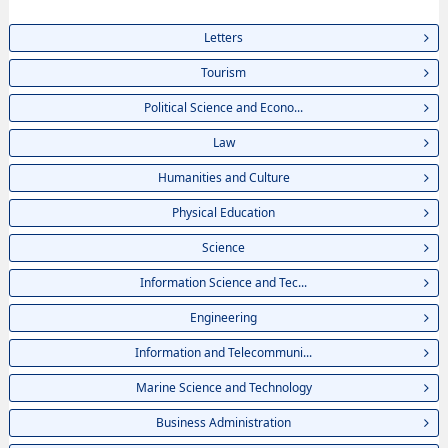
thông tin về từng ngành học, thông tin liên quan đến thi tuyển như số
lượng tuyển sinh, số lượng trúng tuyển, cở sở trang thiết bị, hướng dẫn địa
Letters
điểm v.v...
Tourism
Political Science and Econo...
Law
Humanities and Culture
Physical Education
Science
Information Science and Tec...
Engineering
Information and Telecommuni...
Marine Science and Technology
Business Administration