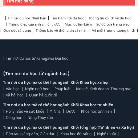
Tìm học bổng
Tin tức du học Nhật Bản
Tìm kiếm nơi du học
Thông tin có ích về du học
Thông điệp của anh chị đi trước
Mục lục tìm kiếm
Sơ đồ của trang web
Quy ước sử dụng
Thông báo về thông tin cá nhân
Về môi trường tương thích
Tìm nơi du học từ Kanagawa Đại học
【Tìm nơi du học từ ngành học】
Tìm nơi du học mà có thể học ngành Khối Khoa học xã hội
Văn học
Ngôn ngữ học
Pháp luật
Kinh tế, Kinh doanh, Thương mại
Xã hội học
Quan hệ quốc tế
Tìm nơi du học mà có thể học ngành Khối Khoa học tự nhiên
Hộ lý, Bảo vệ sức khỏe
Y, Nha
Dược
Khoa học tự nhiên
Công học
Nông Thủy sản
Tìm nơi du học mà có thể học ngành Khối tổng hợp (Tự nhiên và Xã hội)
Đào tạo giảng viên, Giáo dục
Khoa học đời sống
Nghệ thuật