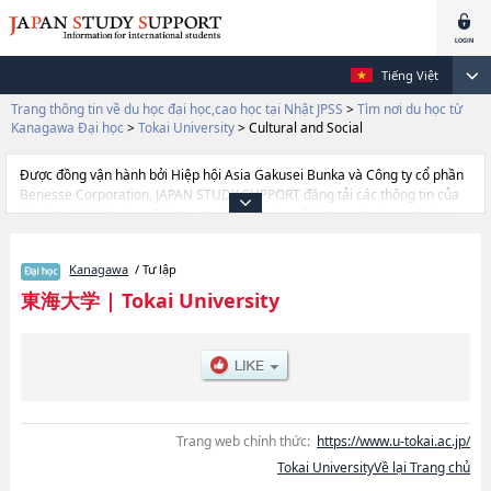
Tiếng Việt
Trang thông tin về du học đại học,cao học tại Nhật JPSS
>
Tìm nơi du học từ
Kanagawa Đại học
>
Tokai University
>
Cultural and Social
Được đồng vận hành bởi Hiệp hội Asia Gakusei Bunka và Công ty cổ phần
Benesse Corporation, JAPAN STUDY SUPPORT đăng tải các thông tin của
khoảng 1.300 trường đại học, cao học, trường đại học ngắn hạn, trường
chuyên môn đang tiếp nhận du học sinh.
Tại đây có đăng các thông tin chi tiết về Tokai University, và thông tin cần
Kanagawa
/ Tư lập
thiết dành cho du học sinh, như là về các Ngành LettershoặcNgành
TourismhoặcNgành Political Science and EconomicshoặcNgành
東海大学
|
Tokai University
LawhoặcNgành Humanities and CulturehoặcNgành Physical
EducationhoặcNgành SciencehoặcNgành Information Science and
TechnologyhoặcNgành EngineeringhoặcNgành Information and
Telecommunication EngineeringhoặcNgành Marine Science and
TechnologyhoặcNgành Business AdministrationhoặcNgành
AgriculturehoặcNgành International Cultural RelationshoặcNgành
MedicinehoặcNgành Biological Sciences hoặcNgành Cultural and
Trang web chính thức:
https://www.u-tokai.ac.jp/
SocialhoặcNgành Health StudieshoặcNgành Global StudieshoặcNgành
Tokai UniversityVề lại Trang chủ
Childhood EducationhoặcNgành Architecture and Urban
PlanninghoặcNgành HumanitieshoặcNgành Humanities and Science,