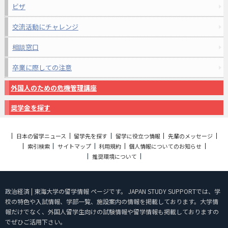
ビザ
交流活動にチャレンジ
相談窓口
卒業に際しての注意
外国人のための危機管理講座
奨学金を探す
日本の留学ニュース
留学先を探す
留学に役立つ情報
先輩のメッセージ
索引検索
サイトマップ
利用規約
個人情報についてのお知らせ
推奨環境について
政治経済 | 東海大学の留学情報 ページです。 JAPAN STUDY SUPPORTでは、学
校の特色や入試情報、学部一覧、施設案内の情報を掲載しております。大学情
報だけでなく、外国人留学生向けの試験情報や留学情報も掲載しておりますの
でぜひご活用下さい。