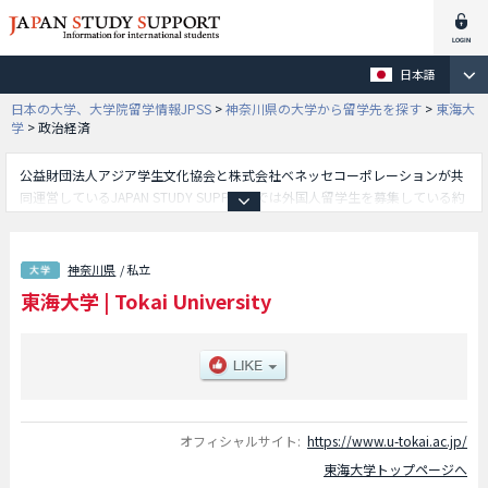
日本語
日本の大学、大学院留学情報JPSS
>
神奈川県の大学から留学先を探す
>
東海大
学
>
政治経済
公益財団法人アジア学生文化協会と株式会社ベネッセコーポレーションが共
同運営しているJAPAN STUDY SUPPORTでは外国人留学生を募集している約
1,300校の大学・大学院・短大・専門学校情報を掲載しています。
こちらでは東海大学に関する詳細情報を記載しており、文学部や観光学部や
政治経済学部や法学部や教養学部や体育学部や理学部や情報理工学部や工学
神奈川県
/ 私立
部や情報通信学部や海洋学部や経営学部や農学部や国際文化学部や医学部や
東海大学
|
Tokai University
生物学部や文化社会学部や健康学部や国際学部や児童教育学部や建築都市学
部や人文学部や文理融合学部等、学部別情報や、募集定員や合格者数など入
試情報、施設案内、アクセスなど外国人留学生に必要な情報を掲載している
ので是非ご利用ください。
オフィシャルサイト:
https://www.u-tokai.ac.jp/
東海大学トップページへ