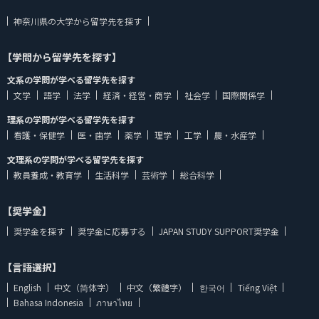
神奈川県の大学から留学先を探す
【学問から留学先を探す】
文系の学問が学べる留学先を探す
文学
語学
法学
経済・経営・商学
社会学
国際関係学
理系の学問が学べる留学先を探す
看護・保健学
医・歯学
薬学
理学
工学
農・水産学
文理系の学問が学べる留学先を探す
教員養成・教育学
生活科学
芸術学
総合科学
【奨学金】
奨学金を探す
奨学金に応募する
JAPAN STUDY SUPPORT奨学金
【言語選択】
English
中文（简体字）
中文（繁體字）
한국어
Tiếng Việt
Bahasa Indonesia
ภาษาไทย