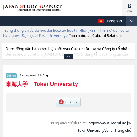
Tiếng Việt
Trang thông tin về du học đại học,cao học tại Nhật JPSS
>
Tìm nơi du học từ
Kanagawa Đại học
>
Tokai University
>
International Cultural Relations
Được đồng vận hành bởi Hiệp hội Asia Gakusei Bunka và Công ty cổ phần
Benesse Corporation, JAPAN STUDY SUPPORT đăng tải các thông tin của
khoảng 1.300 trường đại học, cao học, trường đại học ngắn hạn, trường
chuyên môn đang tiếp nhận du học sinh.
Tại đây có đăng các thông tin chi tiết về Tokai University, và thông tin cần
Kanagawa
/ Tư lập
thiết dành cho du học sinh, như là về các Ngành LettershoặcNgành
TourismhoặcNgành Political Science and EconomicshoặcNgành
東海大学
|
Tokai University
LawhoặcNgành Humanities and CulturehoặcNgành Physical
EducationhoặcNgành SciencehoặcNgành Information Science and
TechnologyhoặcNgành EngineeringhoặcNgành Information and
Telecommunication EngineeringhoặcNgành Marine Science and
TechnologyhoặcNgành Business AdministrationhoặcNgành
AgriculturehoặcNgành International Cultural RelationshoặcNgành
MedicinehoặcNgành Biological Sciences hoặcNgành Cultural and
Trang web chính thức:
https://www.u-tokai.ac.jp/
SocialhoặcNgành Health StudieshoặcNgành Global StudieshoặcNgành
Tokai UniversityVề lại Trang chủ
Childhood EducationhoặcNgành Architecture and Urban
PlanninghoặcNgành HumanitieshoặcNgành Humanities and Science,