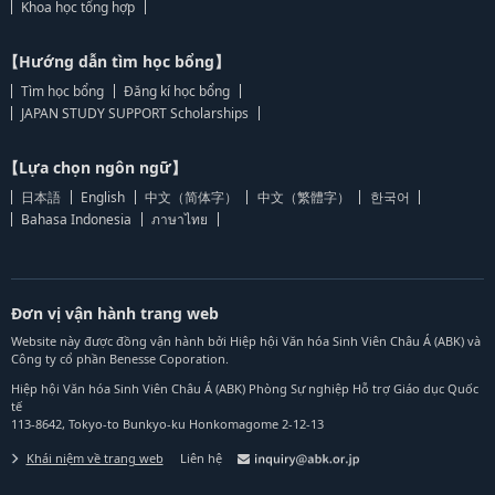
Khoa học tổng hợp
【Hướng dẫn tìm học bổng】
Tìm học bổng
Đăng kí học bổng
JAPAN STUDY SUPPORT Scholarships
【Lựa chọn ngôn ngữ】
日本語
English
中文（简体字）
中文（繁體字）
한국어
Bahasa Indonesia
ภาษาไทย
Đơn vị vận hành trang web
Website này được đồng vận hành bởi Hiệp hội Văn hóa Sinh Viên Châu Á (ABK) và
Công ty cổ phần Benesse Coporation.
Hiệp hội Văn hóa Sinh Viên Châu Á (ABK) Phòng Sự nghiệp Hỗ trợ Giáo dục Quốc
tế
113-8642, Tokyo-to Bunkyo-ku Honkomagome 2-12-13
Khái niệm về trang web
Liên hệ