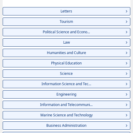
thông tin về từng ngành học, thông tin liên quan đến thi tuyển như số
lượng tuyển sinh, số lượng trúng tuyển, cở sở trang thiết bị, hướng dẫn địa
Letters
điểm v.v...
Tourism
Political Science and Econo...
Law
Humanities and Culture
Physical Education
Science
Information Science and Tec...
Engineering
Information and Telecommuni...
Marine Science and Technology
Business Administration