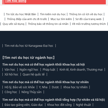
Tìm học bổng
Tin tức du học Nhật Bản
Tìm kiếm nơi du học
Thông tin có ích về du học
Thông điệp của anh chị đi trước
Mục lục tìm kiếm
Sơ đồ của trang web
Quy ước sử dụng
Thông báo về thông tin cá nhân
Về môi trường tương thích
Tìm nơi du học từ Kanagawa Đại học
【Tìm nơi du học từ ngành học】
Tìm nơi du học mà có thể học ngành Khối Khoa học xã hội
Văn học
Ngôn ngữ học
Pháp luật
Kinh tế, Kinh doanh, Thương mại
Xã hội học
Quan hệ quốc tế
Tìm nơi du học mà có thể học ngành Khối Khoa học tự nhiên
Hộ lý, Bảo vệ sức khỏe
Y, Nha
Dược
Khoa học tự nhiên
Công học
Nông Thủy sản
Tìm nơi du học mà có thể học ngành Khối tổng hợp (Tự nhiên và Xã hội)
Đào tạo giảng viên, Giáo dục
Khoa học đời sống
Nghệ thuật