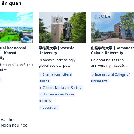
liên quan
Đại học Kansai
|
早稲田大学
|
Waseda
山梨学院大学
|
Yamanash
学
|
Kansai
University
Gakuin University
ity
In today’s increasingly
Celebrating its 80th
i cung cấp nhiều cơ
global society, pe...
anniversary in 2026, ...
tập” ...
International Liberal
International College of
s
Studies
Liberal Arts
Culture, Media and Society
Humanities and Social
Sciences
Education
h Văn học
h Ngôn ngữ học