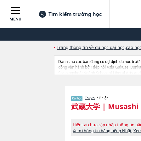
Tìm kiếm trường học
MENU
Trang thông tin về du học đại học,cao học
Dành cho các bạn đang có dự định du học trườ
đồng vận hành bởi Hiệp hội Asia Gakusei Bun
SociologyhoặcNgành School of Liberal Arts and 
quan tới Musashi University thì hãy sử dụng tr
đang tiếp nhận du học sinh.
Tokyo
/ Tư lập
武蔵大学
|
Musashi 
Hiện tại chưa cập nhập thông tin 
Xem thông tin bằng tiếng Nhật
Xem