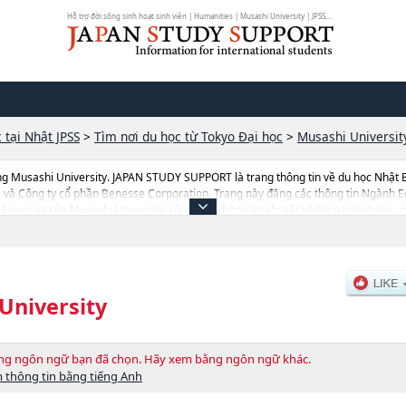
Hỗ trợ đời sống sinh hoạt sinh viên | Humanities | Musashi University | JPSS,...
 tại Nhật JPSS
>
Tìm nơi du học từ Tokyo Đại học
>
Musashi Universit
ng Musashi University. JAPAN STUDY SUPPORT là trang thông tin về du học Nhật 
ka và Công ty cổ phần Benesse Corporation. Trang này đăng các thông tin Ngà
Sciences của Musashi University cũng như thông tin chi tiết về từng ngành học, n
ang web này.Ngoài ra còn có cả thông tin của khoảng 1.300 trường đại học, cao 
University
bằng ngôn ngữ bạn đã chọn. Hãy xem bằng ngôn ngữ khác.
 thông tin bằng tiếng Anh