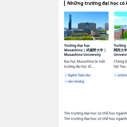
Những trường đại học có 
Trường Đại học
Trường 
Musashino
|
武蔵野大学
|
関西大
Musashino University
Univers
Đại học Musashino là một
Chúng tô
trường đại học tổ...
hội “học 
Ngành Toàn cầu
Letter
văn chương
Tìm trường Đại học có thể học ngàn
Tìm trường Đại học có thể học ngàn