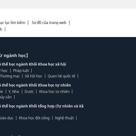
ục lục tìm kiếm
Sơ đồ của trang web
ch
từ ngành học】
ó thể học ngành Khối Khoa học xã hội
 học
Pháp luật
, Thương mại
Xã hội học
Quan hệ quốc tế
ó thể học ngành Khối Khoa học tự nhiên
ỏe
Y, Nha
Dược
Khoa học tự nhiên
ủy sản
ó thể học ngành Khối tổng hợp (Tự nhiên và Xã
Giáo dục
Khoa học đời sống
Nghệ thuật