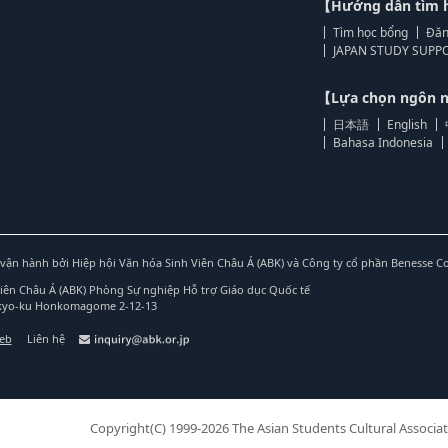
【Hướng dẫn tìm 
Tìm học bổng
Đăn
JAPAN STUDY SUPPO
【Lựa chọn ngôn
日本語
English
Bahasa Indonesia
vận hành bởi Hiệp hội Văn hóa Sinh Viên Châu Á (ABK) và Công ty cổ phần Benesse C
Viên Châu Á (ABK) Phòng Sự nghiệp Hỗ trợ Giáo dục Quốc tế
nkyo-ku Honkomagome 2-12-13
web
Liên hệ
Copyright(C) 1999-2026 The Asian Students Cultural Associat