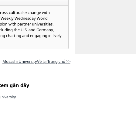
cross-cultural exchange with
the Weekly Wednesday World
sion with partner universities.
ncluding the U.S. and Germany,
ying chatting and engaging in lively
Musashi UniversityVề lại Trang chủ >>
xem gần đây
niversity