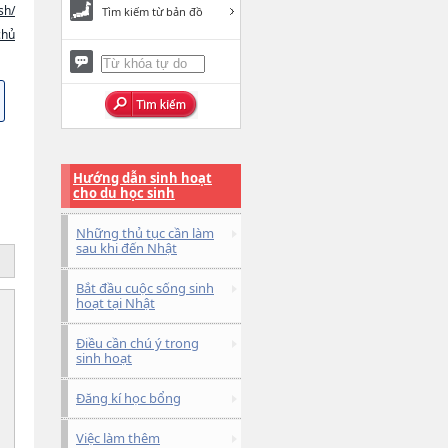
sh/
Tìm kiếm từ bản đồ
chủ
Hướng dẫn sinh hoạt
cho du học sinh
Những thủ tục cần làm
sau khi đến Nhật
Bắt đầu cuộc sống sinh
hoạt tại Nhật
Điều cần chú ý trong
sinh hoạt
Đăng kí học bổng
Việc làm thêm