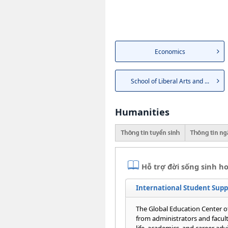
Economics
School of Liberal Arts and ...
Humanities
Hỗ trợ đời sống sinh ho
International Student Supp
The Global Education Center o
from administrators and facult
life, academics, and career adv