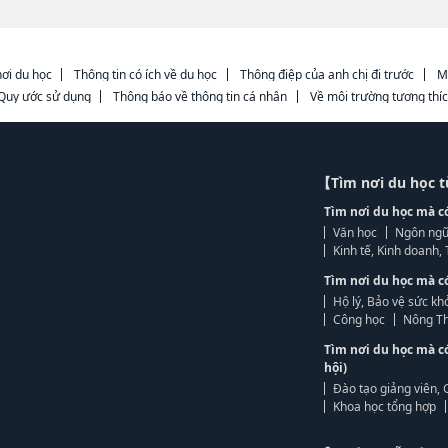
ơi du học
Thông tin có ích về du học
Thông điệp của anh chị đi trước
M
Quy ước sử dụng
Thông báo về thông tin cá nhân
Về môi trường tương thí
【Tìm nơi du học 
Tìm nơi du học mà c
Văn học
Ngôn ngữ
Kinh tế, Kinh doanh
Tìm nơi du học mà c
Hộ lý, Bảo vệ sức kh
Công học
Nông Th
Tìm nơi du học mà c
hội)
Đào tạo giảng viên, 
Khoa học tổng hợp