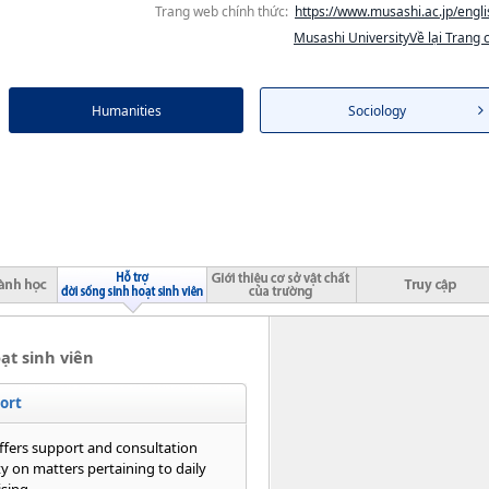
Trang web chính thức:
https://www.musashi.ac.jp/engli
Musashi UniversityVề lại Trang 
Humanities
Sociology
ạt sinh viên
ort
ffers support and consultation
y on matters pertaining to daily
ising.