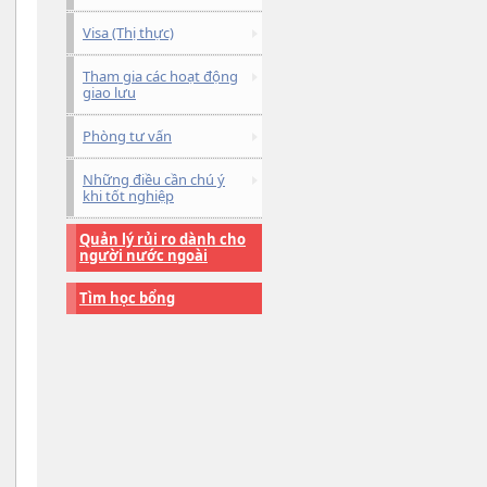
Visa (Thị thực)
Tham gia các hoạt động
giao lưu
Phòng tư vấn
Những điều cần chú ý
khi tốt nghiệp
Quản lý rủi ro dành cho
người nước ngoài
Tìm học bổng