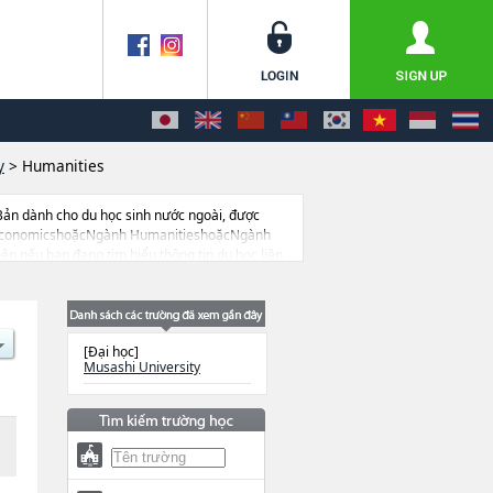
y
>
Humanities
Bản dành cho du học sinh nước ngoài, được
nh EconomicshoặcNgành HumanitieshoặcNgành
ên nếu bạn đang tìm hiểu thông tin du học liên
học, trường đại học ngắn hạn, trường chuyên môn
[Đại học]
Musashi University