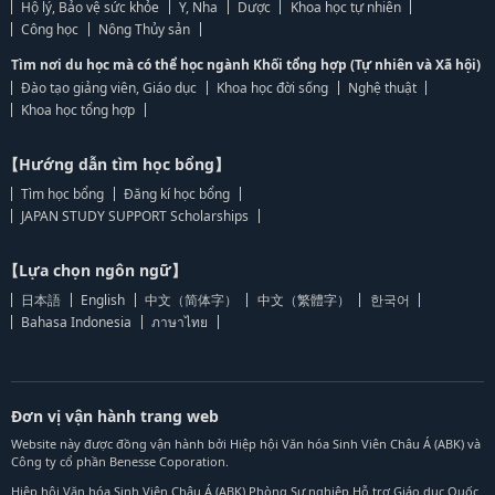
Hộ lý, Bảo vệ sức khỏe
Y, Nha
Dược
Khoa học tự nhiên
Công học
Nông Thủy sản
Tìm nơi du học mà có thể học ngành Khối tổng hợp (Tự nhiên và Xã hội)
Đào tạo giảng viên, Giáo dục
Khoa học đời sống
Nghệ thuật
Khoa học tổng hợp
【Hướng dẫn tìm học bổng】
Tìm học bổng
Đăng kí học bổng
JAPAN STUDY SUPPORT Scholarships
【Lựa chọn ngôn ngữ】
日本語
English
中文（简体字）
中文（繁體字）
한국어
Bahasa Indonesia
ภาษาไทย
Đơn vị vận hành trang web
Website này được đồng vận hành bởi Hiệp hội Văn hóa Sinh Viên Châu Á (ABK) và
Công ty cổ phần Benesse Coporation.
Hiệp hội Văn hóa Sinh Viên Châu Á (ABK) Phòng Sự nghiệp Hỗ trợ Giáo dục Quốc