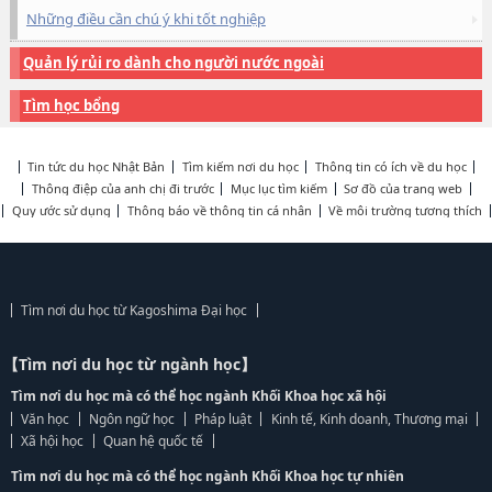
Những điều cần chú ý khi tốt nghiệp
Quản lý rủi ro dành cho người nước ngoài
Tìm học bổng
Tin tức du học Nhật Bản
Tìm kiếm nơi du học
Thông tin có ích về du học
Thông điệp của anh chị đi trước
Mục lục tìm kiếm
Sơ đồ của trang web
Quy ước sử dụng
Thông báo về thông tin cá nhân
Về môi trường tương thích
Tìm nơi du học từ Kagoshima Đại học
【Tìm nơi du học từ ngành học】
Tìm nơi du học mà có thể học ngành Khối Khoa học xã hội
Văn học
Ngôn ngữ học
Pháp luật
Kinh tế, Kinh doanh, Thương mại
Xã hội học
Quan hệ quốc tế
Tìm nơi du học mà có thể học ngành Khối Khoa học tự nhiên