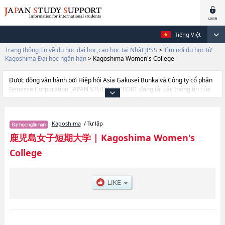
Tiếng Việt
Trang thông tin về du học đại học,cao học tại Nhật JPSS
>
Tìm nơi du học từ
Kagoshima Đại học ngắn hạn
>
Kagoshima Women's College
Được đồng vận hành bởi Hiệp hội Asia Gakusei Bunka và Công ty cổ phần
Benesse Corporation, JAPAN STUDY SUPPORT đăng tải các thông tin của
khoảng 1.300 trường đại học, cao học, trường đại học ngắn hạn, trường
chuyên môn đang tiếp nhận du học sinh.
Tại đây có đăng các thông tin chi tiết về Kagoshima Women's College, và
Kagoshima
/ Tư lập
thông tin cần thiết dành cho du học sinh, như là về các Ngành Department
of Childhood EducationhoặcNgành Department of Human Life and
鹿児島女子短期大学
|
Kagoshima Women's
SciencehoặcNgành Department of Liberal Arts, thông tin về từng ngành
College
học, thông tin liên quan đến thi tuyển như số lượng tuyển sinh, số lượng
trúng tuyển, cở sở trang thiết bị, hướng dẫn địa điểm v.v...