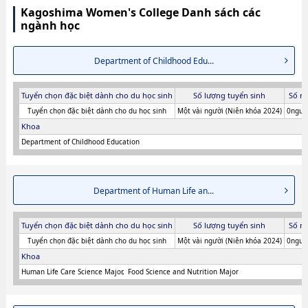
Kagoshima Women's College Danh sách các
ngành học
Department of Childhood Edu...
Tuyển chọn đặc biệt dành cho du học sinh
Số lượng tuyển sinh
Số n
Tuyển chọn đặc biệt dành cho du học sinh
Một vài người (Niên khóa 2024)
0người
Khoa
Department of Childhood Education
Department of Human Life an...
Tuyển chọn đặc biệt dành cho du học sinh
Số lượng tuyển sinh
Số n
Tuyển chọn đặc biệt dành cho du học sinh
Một vài người (Niên khóa 2024)
0người
Khoa
Human Life Care Science Major
Food Science and Nutrition Major