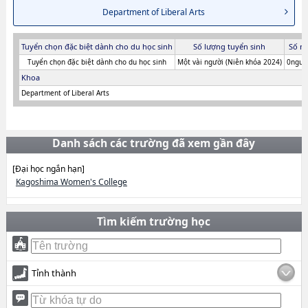
Department of Liberal Arts
Tuyển chọn đặc biệt dành cho du học sinh
Số lượng tuyển sinh
Số n
Tuyển chọn đặc biệt dành cho du học sinh
Một vài người (Niên khóa 2024)
0người
Khoa
Department of Liberal Arts
Danh sách các trường đã xem gần đây
[Đại học ngắn hạn]
Kagoshima Women's College
Tìm kiếm trường học
Tỉnh thành