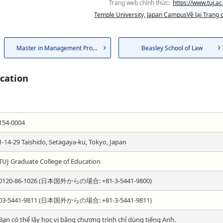
Trang web chính thức:
https://www.tuj.ac.
Temple University, Japan CampusVề lại Trang 
Master in Management Program
Beasley School of Law
cation
154-0004
1-14-29 Taishido, Setagaya-ku, Tokyo, Japan
TUJ Graduate College of Education
0120-86-1026 (日本国外からの場合: +81-3-5441-9800)
03-5441-9811 (日本国外からの場合: +81-3-5441-9811)
Bạn có thể lấy học vị bằng chương trình chỉ dùng tiếng Anh.