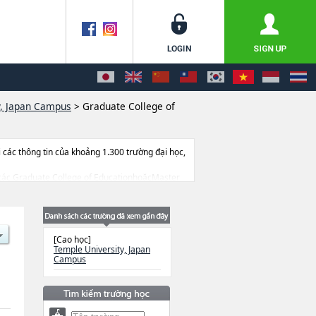
y, Japan Campus
>
Graduate College of
ác thông tin của khoảng 1.300 trường đại học,
về các Graduate College of EducationhoặcMaster
ượng tuyển sinh, số lượng trúng tuyển, cở sở
[Cao học]
Temple University, Japan
Campus