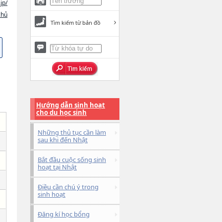
jp/
chủ
Tìm kiếm từ bản đồ
Hướng dẫn sinh hoạt
cho du học sinh
Những thủ tục cần làm
sau khi đến Nhật
Bắt đầu cuộc sống sinh
hoạt tại Nhật
Điều cần chú ý trong
sinh hoạt
Đăng kí học bổng