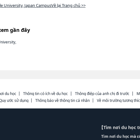
e University, Japan CampusVề lại Trang chủ >>
xem gần đây
niversity,
ơi du học
Thông tin có ích về du học
Thông điệp của anh chị đi trước
M
Quy ước sử dụng
Thông báo về thông tin cá nhân
Về môi trường tương thí
【Tìm nơi du học 
Tìm nơi du học mà c