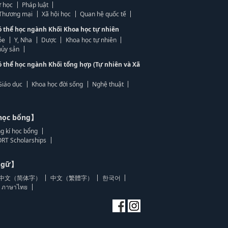
 học
Pháp luật
, Thương mại
Xã hội học
Quan hệ quốc tế
ó thể học ngành Khối Khoa học tự nhiên
ỏe
Y, Nha
Dược
Khoa học tự nhiên
ủy sản
ó thể học ngành Khối tổng hợp (Tự nhiên và Xã
Giáo dục
Khoa học đời sống
Nghệ thuật
học bổng】
g kí học bổng
RT Scholarships
 ngữ】
中文（简体字）
中文（繁體字）
한국어
ภาษาไทย