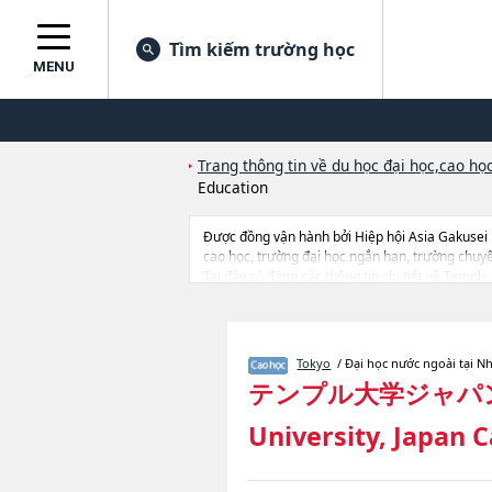
Tìm kiếm trường học
MENU
Trang thông tin về du học đại học,cao học
Education
Được đồng vận hành bởi Hiệp hội Asia Gakusei
cao học, trường đại học ngắn hạn, trường chuy
Tại đây có đăng các thông tin chi tiết về Templ
in Management ProgramhoặcBeasley School of Law
trang thiết bị, hướng dẫn địa điểm v.v...
Tokyo
/ Đại học nước ngoài tại N
テンプル大学ジャパ
University, Japan