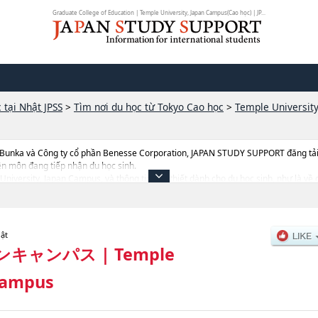
Graduate College of Education | Temple University, Japan Campus(Cao học) | JP...
 tại Nhật JPSS
>
Tìm nơi du học từ Tokyo Cao học
>
Temple Universit
 Bunka và Công ty cổ phần Benesse Corporation, JAPAN STUDY SUPPORT đăng tải c
ên môn đang tiếp nhận du học sinh.
e University, Japan Campus, và thông tin cần thiết dành cho du học sinh, như là 
, thông tin về từng khoa nghiên cứu, thông tin liên quan đến thi tuyển như số l
hật
ンキャンパス
|
Temple
 Campus