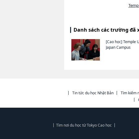
Templ
Danh sách các trường đã 
[Cao học]
Temple U
Japan Campus
Tin tức du học Nhật Bản
Tìm kiếm n
Tìm nơi du học từ Tokyo Cao học