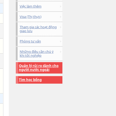
Việc làm thêm
Visa (Thị thực)
Tham gia các hoạt động
giao lưu
Phòng tư vấn
Những điều cần chú ý
khi tốt nghiệp
Quản lý rủi ro dành cho
người nước ngoài
Tìm học bổng