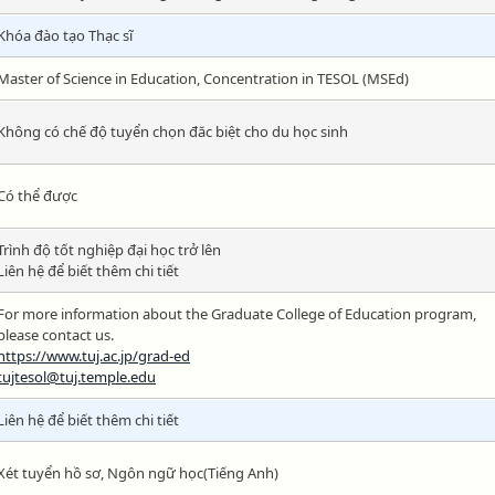
Khóa đào tạo Thạc sĩ
Master of Science in Education, Concentration in TESOL (MSEd)
Không có chế độ tuyển chọn đăc biệt cho du học sinh
Có thể được
Trình độ tốt nghiệp đại học trở lên
Liên hệ để biết thêm chi tiết
For more information about the Graduate College of Education program,
please contact us.
https://www.tuj.ac.jp/grad-ed
tujtesol@tuj.temple.edu
Liên hệ để biết thêm chi tiết
Xét tuyển hồ sơ, Ngôn ngữ học(Tiếng Anh)