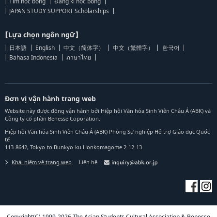
Tìm học bổng
Đăng kí học bổng
JAPAN STUDY SUPPORT Scholarships
【Lựa chọn ngôn ngữ】
日本語
English
中文（简体字）
中文（繁體字）
한국어
Bahasa Indonesia
ภาษาไทย
Đơn vị vận hành trang web
Website này được đồng vận hành bởi Hiệp hội Văn hóa Sinh Viên Châu Á (ABK) và
Công ty cổ phần Benesse Coporation.
Hiệp hội Văn hóa Sinh Viên Châu Á (ABK) Phòng Sự nghiệp Hỗ trợ Giáo dục Quốc
tế
113-8642, Tokyo-to Bunkyo-ku Honkomagome 2-12-13
Khái niệm về trang web
Liên hệ
Copyright(C) 1999-2026 The Asian Students Cultural Association & Benesse