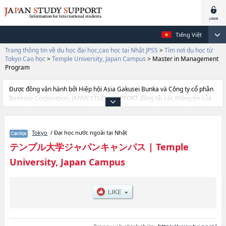
Tiếng Việt
Trang thông tin về du học đại học,cao học tại Nhật JPSS
>
Tìm nơi du học từ
Tokyo Cao học
>
Temple University, Japan Campus
>
Master in Management
Program
Được đồng vận hành bởi Hiệp hội Asia Gakusei Bunka và Công ty cổ phần
Benesse Corporation, JAPAN STUDY SUPPORT đăng tải các thông tin của
khoảng 1.300 trường đại học, cao học, trường đại học ngắn hạn, trường
chuyên môn đang tiếp nhận du học sinh.
Tại đây có đăng các thông tin chi tiết về Temple University, Japan Campus,
Tokyo
/ Đại học nước ngoài tại Nhật
và thông tin cần thiết dành cho du học sinh, như là về các Graduate
College of EducationhoặcMaster in Management ProgramhoặcBeasley
テンプル大学ジャパンキャンパス
|
Temple
School of Law, thông tin về từng khoa nghiên cứu, thông tin liên quan đến
University, Japan Campus
thi tuyển như số lượng tuyển sinh, số lượng trúng tuyển, cở sở trang thiết
bị, hướng dẫn địa điểm v.v...