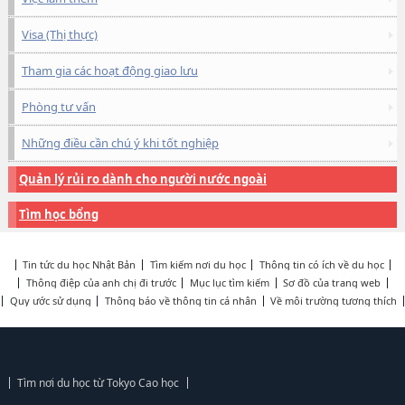
Visa (Thị thực)
Tham gia các hoạt động giao lưu
Phòng tư vấn
Những điều cần chú ý khi tốt nghiệp
Quản lý rủi ro dành cho người nước ngoài
Tìm học bổng
Tin tức du học Nhật Bản
Tìm kiếm nơi du học
Thông tin có ích về du học
Thông điệp của anh chị đi trước
Mục lục tìm kiếm
Sơ đồ của trang web
Quy ước sử dụng
Thông báo về thông tin cá nhân
Về môi trường tương thích
Tìm nơi du học từ Tokyo Cao học