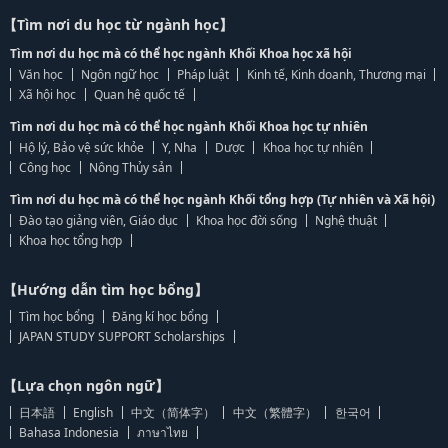
【Tìm nơi du học từ ngành học】
Tìm nơi du học mà có thể học ngành Khối Khoa học xã hội
Văn học
Ngôn ngữ học
Pháp luật
Kinh tế, Kinh doanh, Thương mại
Xã hội học
Quan hệ quốc tế
Tìm nơi du học mà có thể học ngành Khối Khoa học tự nhiên
Hộ lý, Bảo vệ sức khỏe
Y, Nha
Dược
Khoa học tự nhiên
Công học
Nông Thủy sản
Tìm nơi du học mà có thể học ngành Khối tổng hợp (Tự nhiên và Xã hội)
Đào tạo giảng viên, Giáo dục
Khoa học đời sống
Nghệ thuật
Khoa học tổng hợp
【Hướng dẫn tìm học bổng】
Tìm học bổng
Đăng kí học bổng
JAPAN STUDY SUPPORT Scholarships
【Lựa chọn ngôn ngữ】
日本語
English
中文（简体字）
中文（繁體字）
한국어
Bahasa Indonesia
ภาษาไทย