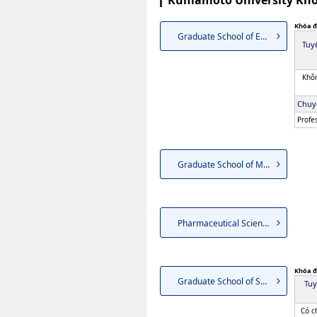
Kumamoto University Kho
Khóa đ
Graduate School of Education
Tuy
Khôn
Chuy
Profe
Graduate School of Medical Sc...
Pharmaceutical Science
Khóa đ
Graduate School of Science an...
Tuy
Có c