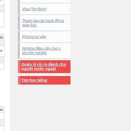
Visa (Thị thực)
Tham gia các hoạt động
giao lưu
Phòng tư vấn
hí
Những điều cần chú ý
ên
khi tốt nghiệp
Quản lý rủi ro dành cho
người nước ngoài
Tìm học bổng
ăm