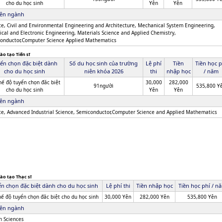
cho du học sinh
Yên
Yên
ên ngành
ce, Civil and Environmental Engineering and Architecture, Mechanical System Engineering,
rical and Electronic Engineering, Materials Science and Applied Chemistry,
onductor,Computer Science Applied Mathematics
ào tạo Tiến sĩ
ển chọn đặc biệt dành
Số du học sinh của trường
Lệ phí
Tiền
Tiền học p
cho du học sinh
niên khóa 2026
thi
nhập học
/ năm
hế độ tuyển chọn đăc biệt
30,000
282,000
91người
535,800 Y
cho du học sinh
Yên
Yên
ên ngành
ce, Advanced Industrial Science, Semiconductor,Computer Science and Applied Mathematics
ào tạo Thạc sĩ
n chọn đặc biệt dành cho du học sinh
Lệ phí thi
Tiền nhập học
Tiền học phí / n
hế độ tuyển chọn đăc biệt cho du học sinh
30,000 Yên
282,000 Yên
535,800 Yên
ên ngành
h Sciences