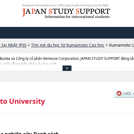
Kumamoto University(Cao học) | JPSS, trang chuyên về thông tin du học Nhật Bản
 tại Nhật JPSS
>
Tìm nơi du học từ Kumamoto Cao học
>
Kumamoto Un
 Bunka và Công ty cổ phần Benesse Corporation, JAPAN STUDY SUPPORT đăng tải c
ên môn đang tiếp nhận du học sinh.
oto University, và thông tin cần thiết dành cho du học sinh, như là về các Gradu
ặcGraduate School of Science and TechnologyhoặcGraduate School of Social an
cứu, thông tin liên quan đến thi tuyển như số lượng tuyển sinh, số lượng trúng tuy
o University