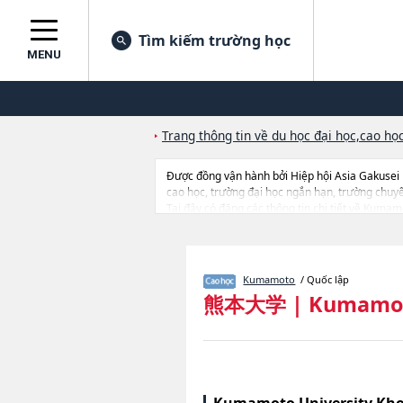
Tìm kiếm trường học
MENU
Trang thông tin về du học đại học,cao học
Được đồng vận hành bởi Hiệp hội Asia Gakusei
cao học, trường đại học ngắn hạn, trường chuy
Tại đây có đăng các thông tin chi tiết về Kumam
Medical ScienceshoặcPharmaceutical Scienceho
Health Sciences, thông tin về từng khoa nghiên 
v.v...
Kumamoto
/ Quốc lập
熊本大学
|
Kumamot