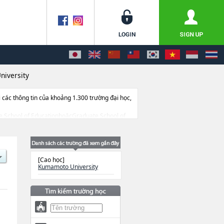
iversity
ác thông tin của khoảng 1.300 trường đại học,
ate School of EducationhoặcGraduate School of
d Cultural ScienceshoặcGraduate School of
ển, cở sở trang thiết bị, hướng dẫn địa điểm
[Cao học]
Kumamoto University