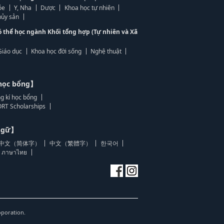
ỏe
Y, Nha
Dược
Khoa học tự nhiên
ủy sản
ó thể học ngành Khối tổng hợp (Tự nhiên và Xã
Giáo dục
Khoa học đời sống
Nghệ thuật
học bổng】
g kí học bổng
RT Scholarships
 ngữ】
中文（简体字）
中文（繁體字）
한국어
ภาษาไทย
oporation.