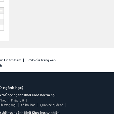
ăm
ục lục tìm kiếm
Sơ đồ của trang web
ch
từ ngành học】
ó thể học ngành Khối Khoa học xã hội
 học
Pháp luật
, Thương mại
Xã hội học
Quan hệ quốc tế
ó thể học ngành Khối Khoa học tự nhiên