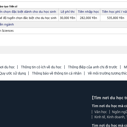
ào tạo Tiến sĩ
n chọn đặc biệt dành cho du học sinh
Lệ phí thi
Tiền nhập học
Tiền học phí / n
hế độ tuyển chọn đăc biệt cho du học sinh
30,000 Yên
282,000 Yên
535,800 Yên
ên ngành
h Sciences
ơi du học
Thông tin có ích về du học
Thông điệp của anh chị đi trước
M
Quy ước sử dụng
Thông báo về thông tin cá nhân
Về môi trường tương thí
【Tìm nơi du học 
Tìm nơi du học mà c
Văn học
Ngôn ngữ
Kinh tế, Kinh doanh
Tìm nơi du học mà c