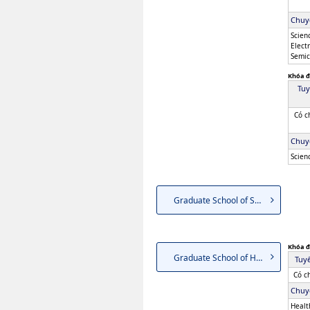
Chuy
Scien
Elect
Semic
Khóa đ
Tuy
Có c
Chuy
Scien
Graduate School of Social and...
Khóa đ
Graduate School of Health Sci...
Tuyể
Có c
Chuy
Healt