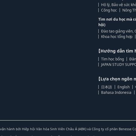
Hộ lý, Bảo vệ sức kh
Công học
Nông Th
Tìm nơi du học mà c
hội)
Đào tạo giảng viên, 
Khoa học tổng hợp
【Hướng dẫn tìm 
Tìm học bổng
Đăn
JAPAN STUDY SUPPO
【Lựa chọn ngôn
日本語
English
Bahasa Indonesia
vận hành bởi Hiệp hội Văn hóa Sinh Viên Châu Á (ABK) và Công ty cổ phần Benesse C