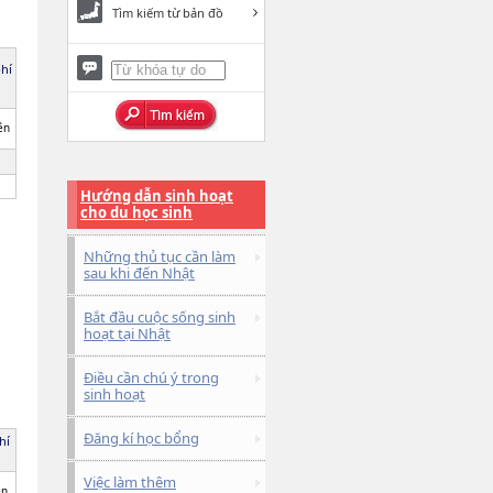
Tìm kiếm từ bản đồ
phí
ên
Hướng dẫn sinh hoạt
cho du học sinh
Những thủ tục cần làm
sau khi đến Nhật
Bắt đầu cuộc sống sinh
hoạt tại Nhật
Điều cần chú ý trong
sinh hoạt
Đăng kí học bổng
hí
Việc làm thêm
ên