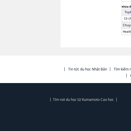
Khóa đ
Tuyể
Có c
Chuy
Healt
Tin tức du học Nhật Bản
Tìm kiếm n
Tìm nơi du học từ Kumamoto Cao học