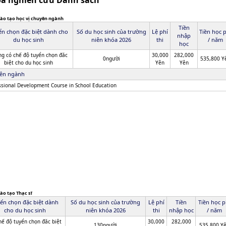
a nghiên cứu Danh sách
ào tạo học vị chuyên ngành
Tiền
ển chọn đặc biệt dành cho
Số du học sinh của trường
Lệ phí
Tiền học 
nhập
du học sinh
niên khóa 2026
thi
/ năm
học
g có chế độ tuyển chọn đăc
30,000
282,000
0người
535,800 Y
biệt cho du học sinh
Yên
Yên
ên ngành
ssional Development Course in School Education
ào tạo Thạc sĩ
ển chọn đặc biệt dành
Số du học sinh của trường
Lệ phí
Tiền
Tiền học p
cho du học sinh
niên khóa 2026
thi
nhập học
/ năm
hế độ tuyển chọn đăc biệt
30,000
282,000
130người
535,800 Y