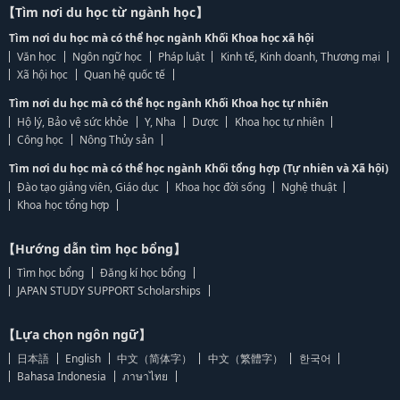
【Tìm nơi du học từ ngành học】
Tìm nơi du học mà có thể học ngành Khối Khoa học xã hội
Văn học
Ngôn ngữ học
Pháp luật
Kinh tế, Kinh doanh, Thương mại
Xã hội học
Quan hệ quốc tế
Tìm nơi du học mà có thể học ngành Khối Khoa học tự nhiên
Hộ lý, Bảo vệ sức khỏe
Y, Nha
Dược
Khoa học tự nhiên
Công học
Nông Thủy sản
Tìm nơi du học mà có thể học ngành Khối tổng hợp (Tự nhiên và Xã hội)
Đào tạo giảng viên, Giáo dục
Khoa học đời sống
Nghệ thuật
Khoa học tổng hợp
【Hướng dẫn tìm học bổng】
Tìm học bổng
Đăng kí học bổng
JAPAN STUDY SUPPORT Scholarships
【Lựa chọn ngôn ngữ】
日本語
English
中文（简体字）
中文（繁體字）
한국어
Bahasa Indonesia
ภาษาไทย