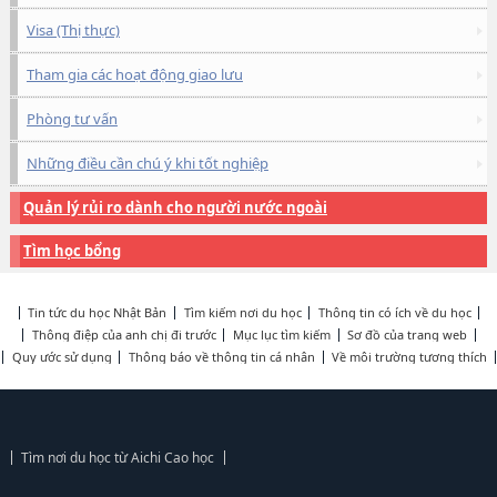
Visa (Thị thực)
Tham gia các hoạt động giao lưu
Phòng tư vấn
Những điều cần chú ý khi tốt nghiệp
Quản lý rủi ro dành cho người nước ngoài
Tìm học bổng
Tin tức du học Nhật Bản
Tìm kiếm nơi du học
Thông tin có ích về du học
Thông điệp của anh chị đi trước
Mục lục tìm kiếm
Sơ đồ của trang web
Quy ước sử dụng
Thông báo về thông tin cá nhân
Về môi trường tương thích
Tìm nơi du học từ Aichi Cao học