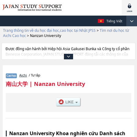
Tiếng Việt
Trang thông tin về du học đại học,cao học tại Nhật JPSS
>
Tìm nơi du học từ
Aichi Cao học
>
Nanzan University
Được đồng vận hành bởi Hiệp hội Asia Gakusei Bunka và Công ty cổ phần
Benesse Corporation, JAPAN STUDY SUPPORT đăng tải các thông tin của
khoảng 1.300 trường đại học, cao học, trường đại học ngắn hạn, trường
chuyên môn đang tiếp nhận du học sinh.
Tại đây có đăng các thông tin chi tiết về Nanzan University, và thông tin
Aichi
/ Tư lập
cần thiết dành cho du học sinh, như là về các
LawhoặcHumanitieshoặcInternational Area StudieshoặcScience and
南山大学
|
Nanzan University
EngineeringhoặcSocial ScienceshoặcLaw, thông tin về từng khoa nghiên
cứu, thông tin liên quan đến thi tuyển như số lượng tuyển sinh, số lượng
trúng tuyển, cở sở trang thiết bị, hướng dẫn địa điểm v.v...
Nanzan University Khoa nghiên cứu Danh sách