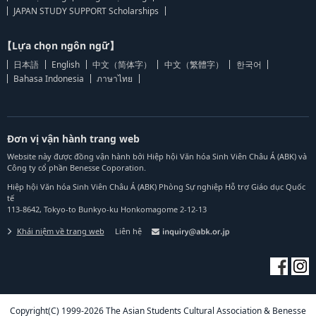
JAPAN STUDY SUPPORT Scholarships
【Lựa chọn ngôn ngữ】
日本語
English
中文（简体字）
中文（繁體字）
한국어
Bahasa Indonesia
ภาษาไทย
Đơn vị vận hành trang web
Website này được đồng vận hành bởi Hiệp hội Văn hóa Sinh Viên Châu Á (ABK) và
Công ty cổ phần Benesse Coporation.
Hiệp hội Văn hóa Sinh Viên Châu Á (ABK) Phòng Sự nghiệp Hỗ trợ Giáo dục Quốc
tế
113-8642, Tokyo-to Bunkyo-ku Honkomagome 2-12-13
Khái niệm về trang web
Liên hệ
Copyright(C) 1999-2026 The Asian Students Cultural Association & Benesse