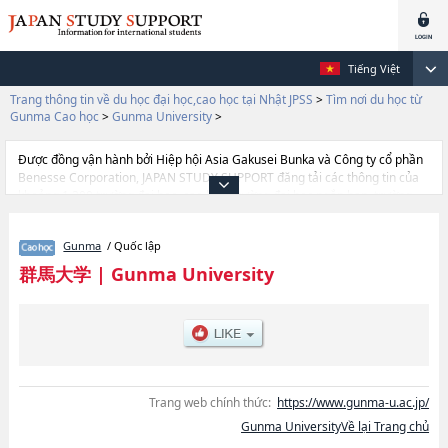
Tiếng Việt
Trang thông tin về du học đại học,cao học tại Nhật JPSS
>
Tìm nơi du học từ
Gunma Cao học
>
Gunma University
>
Được đồng vận hành bởi Hiệp hội Asia Gakusei Bunka và Công ty cổ phần
Benesse Corporation, JAPAN STUDY SUPPORT đăng tải các thông tin của
khoảng 1.300 trường đại học, cao học, trường đại học ngắn hạn, trường
chuyên môn đang tiếp nhận du học sinh.
Tại đây có đăng các thông tin chi tiết về Gunma University, và thông tin
Gunma
/ Quốc lập
cần thiết dành cho du học sinh, như là về các EducationhoặcScience and
TechnologyhoặcGraduate School of InformaticshoặcMedicinehoặc, thông
群馬大学
|
Gunma University
tin về từng khoa nghiên cứu, thông tin liên quan đến thi tuyển như số
lượng tuyển sinh, số lượng trúng tuyển, cở sở trang thiết bị, hướng dẫn địa
điểm v.v...
Trang web chính thức:
https://www.gunma-u.ac.jp/
Gunma UniversityVề lại Trang chủ