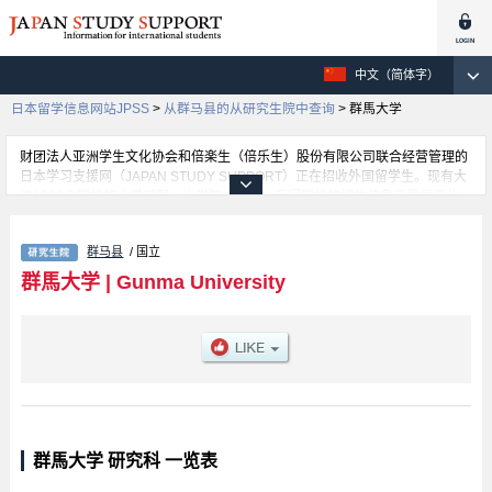
中文（简体字）
日本留学信息网站JPSS
>
从群马县的从研究生院中查询
>
群馬大学
财团法人亚洲学生文化协会和倍楽生（倍乐生）股份有限公司联合经营管理的
日本学习支援网（JAPAN STUDY SUPPORT）正在招收外国留学生。现有大
约1300个学校的大学学部、大学院、短大、专门学校的招生信息正登载于此
网。
这里登载的是群馬大学的详细招生信息。有Education、Science and
群马县
/ 国立
Technology、Graduate School of Informatics、Medicine、特別支援教育専攻
科等各研究科的不同信息。招收名额、合格人数等考试信息，以及设施介绍、
群馬大学
|
Gunma University
联系方式等外国留学生必要的信息都登载于此，请务必查阅和利用此网。
群馬大学 研究科 一览表