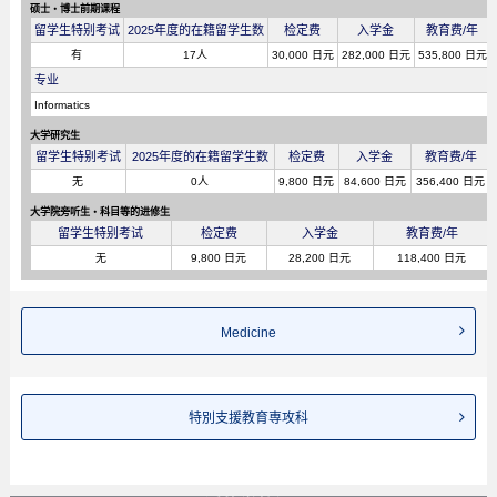
硕士・博士前期课程
留学生特别考试
2025年度的在籍留学生数
检定费
入学金
教育费/年
有
17人
30,000 日元
282,000 日元
535,800 日元
专业
Informatics
大学研究生
留学生特别考试
2025年度的在籍留学生数
检定费
入学金
教育费/年
无
0人
9,800 日元
84,600 日元
356,400 日元
大学院旁听生・科目等的进修生
留学生特别考试
检定费
入学金
教育费/年
无
9,800 日元
28,200 日元
118,400 日元
Medicine
特別支援教育専攻科