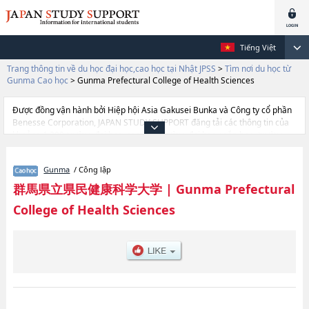
Tiếng Việt
Trang thông tin về du học đại học,cao học tại Nhật JPSS
>
Tìm nơi du học từ
Gunma Cao học
>
Gunma Prefectural College of Health Sciences
Được đồng vận hành bởi Hiệp hội Asia Gakusei Bunka và Công ty cổ phần
Benesse Corporation, JAPAN STUDY SUPPORT đăng tải các thông tin của
khoảng 1.300 trường đại học, cao học, trường đại học ngắn hạn, trường
chuyên môn đang tiếp nhận du học sinh.
Tại đây có đăng các thông tin chi tiết về Gunma Prefectural College of
Gunma
/ Công lập
Health Sciences, và thông tin cần thiết dành cho du học sinh, như là về các
Graduate school of NursinghoặcGraduate school of Rediological
群馬県立県民健康科学大学
|
Gunma Prefectural
Technology, thông tin về từng khoa nghiên cứu, thông tin liên quan đến thi
College of Health Sciences
tuyển như số lượng tuyển sinh, số lượng trúng tuyển, cở sở trang thiết bị,
hướng dẫn địa điểm v.v...