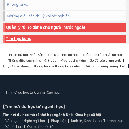
Phòng tư vấn
Những điều cần chú ý khi tốt nghiệp
Quản lý rủi ro dành cho người nước ngoài
Tìm học bổng
Tin tức du học Nhật Bản
Tìm kiếm nơi du học
Thông tin có ích về du học
Thông điệp của anh chị đi trước
Mục lục tìm kiếm
Sơ đồ của trang web
Quy ước sử dụng
Thông báo về thông tin cá nhân
Về môi trường tương thích
Tìm nơi du học từ Gunma Cao học
【Tìm nơi du học từ ngành học】
Tìm nơi du học mà có thể học ngành Khối Khoa học xã hội
Văn học
Ngôn ngữ học
Pháp luật
Kinh tế, Kinh doanh, Thương mại
Xã hội học
Quan hệ quốc tế