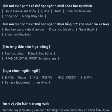
Tìm nơi du học mà có thể học ngành Khối Khoa học tự nhiên
Hộ lý, Bảo vệ sức khỏe
Y, Nha
Dược
Khoa học tự nhiên
Công học
Nông Thủy sản
Tìm nơi du học mà có thể học ngành Khối tổng hợp (Tự nhiên và Xã hội)
Đào tạo giảng viên, Giáo dục
Khoa học đời sống
Nghệ thuật
Khoa học tổng hợp
【Hướng dẫn tìm học bổng】
Tìm học bổng
Đăng kí học bổng
JAPAN STUDY SUPPORT Scholarships
【Lựa chọn ngôn ngữ】
日本語
English
中文（简体字）
中文（繁體字）
한국어
Bahasa Indonesia
ภาษาไทย
Đơn vị vận hành trang web
Website này được đồng vận hành bởi Hiệp hội Văn hóa Sinh Viên Châu Á (ABK) và