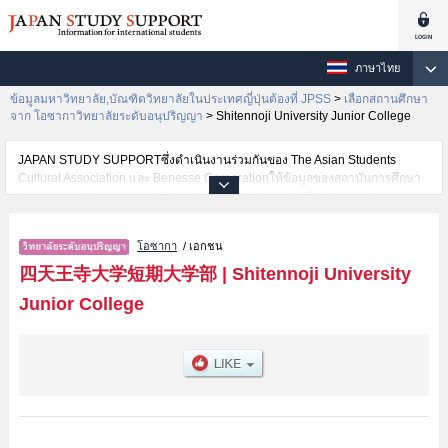
ภาษาไทย
ข้อมูลมหาวิทยาลัย,บัณฑิตวิทยาลัยในประเทศญี่ปุ่นต้องที่ JPSS
>
เลือกสถานศึกษา
จาก โอซากาวิทยาลัยระดับอนุปริญญา
>
Shitennoji University Junior College
JAPAN STUDY SUPPORTซึ่งดำเนินงานร่วมกันของ The Asian Students
Cultural Association และ Benesse Corporationให้ข้อมูลของสถาบันการศึกษา
ระดับมหาวิทยาลัย・บัณฑิตวิทยาลัย・วิทยาลัยระดับอนุปริญญา・วิทยาลัย
อาชีวศึกษากว่า1,300 แห่งที่กำลังเปิดรับสมัครนักศึกษาต่างชาติอยู่ ที่นี่จะให้
ข้อมูลรายละเอียดเกี่ยวกับShitennoji University Junior College,ข้อมูลจำเป็น
โอซากา
/ เอกชน
สำหรับนักศึกษาต่างชาติเช่นข้อมูลของแต่ละคณะ,ข้อมูลการสอบคัดเลือกเข้า
ศึกษาเช่นจำนวนคนที่รับสมัครหรือจำนวนคนที่ผ่านการสอบคัดเลือก
四天王寺大学短期大学部
|
Shitennoji University
เป็นต้น,แนะนำสถานที่,การเดินทางเป็นต้นไว้ด้วยดังนั้นขอเชิญใช้บริการค้นหา
Junior College
ข้อมูลตามอัธยาศัย