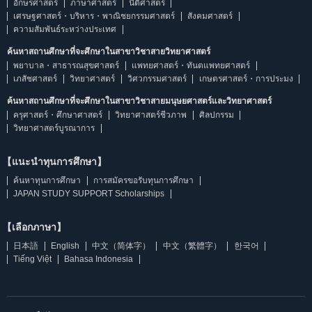
อักษรศาสตร์
ภาษาศาสตร์
นิติศาสตร์
เศรษฐศาสตร์・บริหาร・พาณิชยกรรมศาสตร์
สังคมศาสตร์
ความสัมพันธ์ระหว่างประเทศ
ค้นหาสถานศึกษาที่จะศึกษาในสาขาวิชาสายวิทยาศาสตร์
พยาบาล・สาธารณสุขศาสตร์
แพทยศาสตร์・ทันตแพทยศาสตร์
เภสัชศาสตร์
วิทยาศาสตร์
วิศวกรรมศาสตร์
เกษตรศาสตร์・การประมง
ค้นหาสถานศึกษาที่จะศึกษาในสาขาวิชาสายมนุษยศาสตร์และวิทยาศาสตร์
ครุศาสตร์・ศึกษาศาสตร์
วิทยาศาสตร์ชีวภาพ
ศิลปกรรม
วิทยาศาสตร์บูรณาการ
【แนะนำทุนการศึกษา】
ค้นหาทุนการศึกษา
การสมัครขอรับทุนการศึกษา
JAPAN STUDY SUPPORT Scholarships
【เลือกภาษา】
日本語
English
中文（简体字）
中文（繁體字）
한국어
Tiếng Việt
Bahasa Indonesia