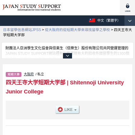
中文（繁體字）
日本留學信息網站JPSS
>
從大阪府的從短期大學來尋找留學之學校
>
四天王寺大
学短期大学部
財團法人亞洲學生文化協會與倍楽生（倍樂生）股份有限公司共同營運管理的
JAPAN STUDY SUPPORT網站裡有刊載著現有大約招收外國留學生的1300個
學校的大學學部、大學院、短期大學、專門學校的招生訊息。
在這裡有刊載著四天王寺大学短期大学部的詳細招生訊息。有Early Childhood
Education學部等各別學部的不同訊息，以及招收名額、合格人數等考試資
大阪府
/ 私立
訊、設施介紹、聯絡方式等對外國留學生是必要之訊息都刊載於此，請務必查
閱及利用此網站。
四天王寺大学短期大学部
|
Shitennoji University
Junior College