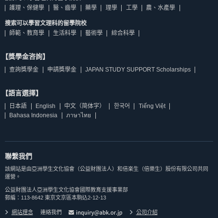
護理、保健學
醫、齒學
藥學
理學
工學
農、水產學
搜索可以學習文理科的留學院校
師範、教育學
生活科學
藝術學
綜合科學
【獎學金咨詢】
查詢獎學金
申請獎學金
JAPAN STUDY SUPPORT Scholarships
【語言選擇】
日本語
English
中文（简体字）
한국어
Tiếng Việt
Bahasa Indonesia
ภาษาไทย
聯繫我們
該網站是由亞洲學生文化協會（公益財團法人）和倍楽生（倍樂生）股份有限公司共同
運營。
公益財團法人亞洲學生文化協會國際教育支援事業部
郵編：113-8642 東京文京區本駒込2-12-13
網站理念
連絡我們
公司介紹