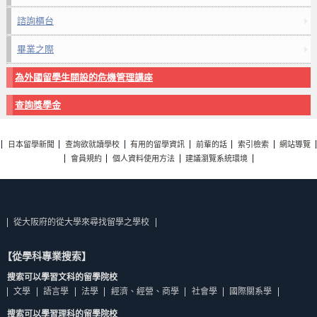
諮詢櫃台
畢業之際
為外國留學生開設的危機管理講座
查詢獎學金
日本留學新聞
查詢欲就讀學校
有用的留學資訊
前輩的話
索引檢索
網站導覽
會員規約
個人資料使用方法
建議瀏覽系統環境
從大阪府的從大學來尋找留學之學校
【從學科專業搜索】
搜索可以學習文科的留學院校
文學
語言學
法學
經濟、經營、商學
社會學
國際關系學
搜索可以學習理科的留學院校