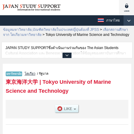
ภาษาไทย
ข้อมูลมหาวิทยาลัย,บัณฑิตวิทยาลัยในประเทศญี่ปุ่นต้องที่ JPSS
>
เลือกสถานศึกษา
จาก โตเกียวมหาวิทยาลัย
>
Tokyo University of Marine Science and Technology
JAPAN STUDY SUPPORTซึ่งดำเนินงานร่วมกันของ The Asian Students
Cultural Association และ Benesse Corporationให้ข้อมูลของสถาบันการศึกษา
ระดับมหาวิทยาลัย・บัณฑิตวิทยาลัย・วิทยาลัยระดับอนุปริญญา・วิทยาลัย
อาชีวศึกษากว่า1,300 แห่งที่กำลังเปิดรับสมัครนักศึกษาต่างชาติอยู่ ที่นี่จะให้
ข้อมูลรายละเอียดเกี่ยวกับTokyo University of Marine Science and
โตเกียว
/ รัฐบาล
Technology,ข้อมูลจำเป็นสำหรับนักศึกษาต่างชาติเช่นข้อมูลของแต่ละคณะ,ข้อมูล
การสอบคัดเลือกเข้าศึกษาเช่นจำนวนคนที่รับสมัครหรือจำนวนคนที่ผ่านการสอบ
東京海洋大学
|
Tokyo University of Marine
คัดเลือกเป็นต้น,แนะนำสถานที่,การเดินทางเป็นต้นไว้ด้วยดังนั้นขอเชิญใช้บริการ
Science and Technology
ค้นหาข้อมูลตามอัธยาศัย