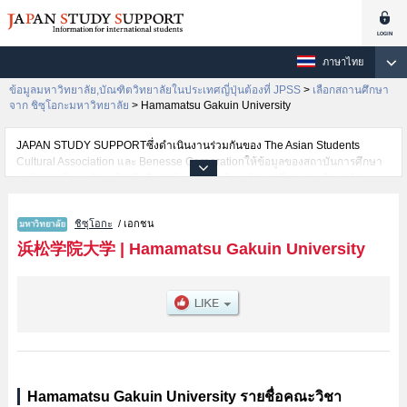
ภาษาไทย
ข้อมูลมหาวิทยาลัย,บัณฑิตวิทยาลัยในประเทศญี่ปุ่นต้องที่ JPSS
>
เลือกสถานศึกษา
จาก ชิซุโอกะมหาวิทยาลัย
>
Hamamatsu Gakuin University
JAPAN STUDY SUPPORTซึ่งดำเนินงานร่วมกันของ The Asian Students
Cultural Association และ Benesse Corporationให้ข้อมูลของสถาบันการศึกษา
ระดับมหาวิทยาลัย・บัณฑิตวิทยาลัย・วิทยาลัยระดับอนุปริญญา・วิทยาลัย
อาชีวศึกษากว่า1,300 แห่งที่กำลังเปิดรับสมัครนักศึกษาต่างชาติอยู่ ที่นี่จะให้
ข้อมูลรายละเอียดเกี่ยวกับHamamatsu Gakuin University,ข้อมูลจำเป็นสำหรับ
ชิซุโอกะ
/ เอกชน
นักศึกษาต่างชาติเช่นข้อมูลของแต่ละคณะ,ข้อมูลการสอบคัดเลือกเข้าศึกษาเช่น
จำนวนคนที่รับสมัครหรือจำนวนคนที่ผ่านการสอบคัดเลือกเป็นต้น,แนะนำสถาน
浜松学院大学
|
Hamamatsu Gakuin University
ที่,การเดินทางเป็นต้นไว้ด้วยดังนั้นขอเชิญใช้บริการค้นหาข้อมูลตามอัธยาศัย
Hamamatsu Gakuin University รายชื่อคณะวิชา