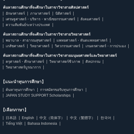
ค้นหาสถานศึกษาที่จะศึกษาในสาขาวิชาสายศิลปศาสตร์
อักษรศาสตร์
ภาษาศาสตร์
นิติศาสตร์
เศรษฐศาสตร์・บริหาร・พาณิชยกรรมศาสตร์
สังคมศาสตร์
ความสัมพันธ์ระหว่างประเทศ
ค้นหาสถานศึกษาที่จะศึกษาในสาขาวิชาสายวิทยาศาสตร์
พยาบาล・สาธารณสุขศาสตร์
แพทยศาสตร์・ทันตแพทยศาสตร์
เภสัชศาสตร์
วิทยาศาสตร์
วิศวกรรมศาสตร์
เกษตรศาสตร์・การประมง
ค้นหาสถานศึกษาที่จะศึกษาในสาขาวิชาสายมนุษยศาสตร์และวิทยาศาสตร์
ครุศาสตร์・ศึกษาศาสตร์
วิทยาศาสตร์ชีวภาพ
ศิลปกรรม
วิทยาศาสตร์บูรณาการ
【แนะนำทุนการศึกษา】
ค้นหาทุนการศึกษา
การสมัครขอรับทุนการศึกษา
JAPAN STUDY SUPPORT Scholarships
【เลือกภาษา】
日本語
English
中文（简体字）
中文（繁體字）
한국어
Tiếng Việt
Bahasa Indonesia