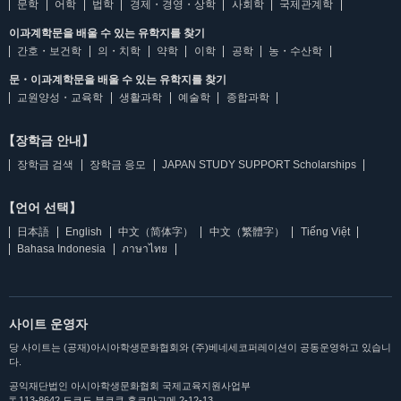
문학
어학
법학
경제・경영・상학
사회학
국제관계학
이과계학문을 배울 수 있는 유학지를 찾기
간호・보건학
의・치학
약학
이학
공학
농・수산학
문・이과계학문을 배울 수 있는 유학지를 찾기
교원양성・교육학
생활과학
예술학
종합과학
【장학금 안내】
장학금 검색
장학금 응모
JAPAN STUDY SUPPORT Scholarships
【언어 선택】
日本語
English
中文（简体字）
中文（繁體字）
Tiếng Việt
Bahasa Indonesia
ภาษาไทย
사이트 운영자
당 사이트는 (공재)아시아학생문화협회와 (주)베네세코퍼레이션이 공동운영하고 있습니
다.
공익재단법인 아시아학생문화협회 국제교육지원사업부
〒113-8642 도쿄도 분쿄쿠 혼코마고메 2-12-13