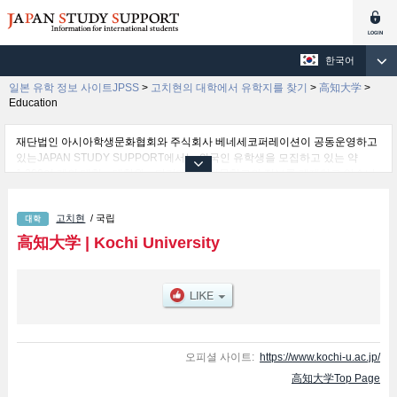
한국어
일본 유학 정보 사이트JPSS
>
고치현의 대학에서 유학지를 찾기
>
高知大学
>
Education
재단법인 아시아학생문화협회와 주식회사 베네세코퍼레이션이 공동운영하고
있는JAPAN STUDY SUPPORT에서는 외국인 유학생을 모집하고 있는 약
1,300여 개의 대학・대학원・단기대학・전문학교의 정보를 게재하고 있습니
다.
여기에서는 高知大学 관한 자세한 정보를 게재하고 있어 Humanities and
고치현
/ 국립
Social Sciences 학부및Education 학부및Science and Technology 학부및
Agriculture and Marine Science 학부및Medical School 학부및Regional
高知大学
|
Kochi University
Collaboration 학부 등의 학부별 정보, 모집정원과 합격자수 등의 입시정보, 시
설안내, 교통정보 등 외국인 유학생에게 유익하고 필요한 정보를 게재하고 있
으므로 많이 이용해 주시기 바랍니다.
오피셜 사이트:
https://www.kochi-u.ac.jp/
高知大学Top Page