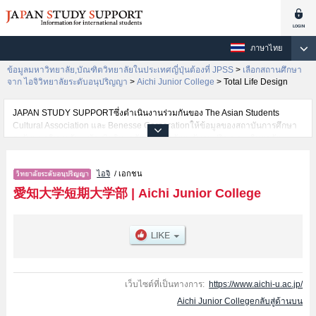
ภาษาไทย
ข้อมูลมหาวิทยาลัย,บัณฑิตวิทยาลัยในประเทศญี่ปุ่นต้องที่ JPSS
>
เลือกสถานศึกษา
จาก ไอจิวิทยาลัยระดับอนุปริญญา
>
Aichi Junior College
>
Total Life Design
JAPAN STUDY SUPPORTซึ่งดำเนินงานร่วมกันของ The Asian Students
Cultural Association และ Benesse Corporationให้ข้อมูลของสถาบันการศึกษา
ระดับมหาวิทยาลัย・บัณฑิตวิทยาลัย・วิทยาลัยระดับอนุปริญญา・วิทยาลัย
อาชีวศึกษากว่า1,300 แห่งที่กำลังเปิดรับสมัครนักศึกษาต่างชาติอยู่ ที่นี่จะให้
ข้อมูลรายละเอียดเกี่ยวกับAichi Junior College,ข้อมูลจำเป็นสำหรับนักศึกษาต่าง
ไอจิ
/ เอกชน
ชาติเช่นข้อมูลของแต่ละคณะ,ข้อมูลการสอบคัดเลือกเข้าศึกษาเช่นจำนวนคนที่รับ
สมัครหรือจำนวนคนที่ผ่านการสอบคัดเลือกเป็นต้น,แนะนำสถานที่,การเดินทาง
愛知大学短期大学部
|
Aichi Junior College
เป็นต้นไว้ด้วยดังนั้นขอเชิญใช้บริการค้นหาข้อมูลตามอัธยาศัย
เว็บไซต์ที่เป็นทางการ:
https://www.aichi-u.ac.jp/
Aichi Junior Collegeกลับสู่ด้านบน