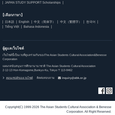
JAPAN STUDY SUPPORT Scholarships
【เลือกภาษา】
日本語
English
中文（简体字）
中文（繁體字）
한국어
Tiếng Việt
Bahasa Indonesia
ผู้ดูแลเว็บไซต์
เว็บไซต์นี้เป็นเวบที่ดูแลร่วมกันของThe Asian Students Cultural Association&Benesse
Corporation
แผนกสนับสนุนการศึกษานานาชาติ The Asian Students Cultural Association
2-12-13 Hon-Komagome,Bunkyo-Ku, Tokyo 〒113-8462
คอนเซปต์ของเวบไซต์
ติดต่อสอบถาม
Copyright(C) 1999-2026 The Asian Students Cultural Association & Benesse
Corporation. All Right Reserved.