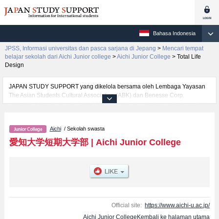
Bahasa Indonesia
JPSS, Informasi universitas dan pasca sarjana di Jepang
>
Mencari tempat
belajar sekolah dari Aichi Junior college
>
Aichi Junior College
>
Total Life
Design
JAPAN STUDY SUPPORT yang dikelola bersama oleh Lembaga Yayasan
The Asian Students Cultural Association (ABK) dan Benesse Corp.
menyediakan informasi sekitar 1300 universitas, pascasarjana, universitas
yunior, akademi kejuruan yang siap menerima mahasiswa(i) mancanegara.
Tersedia informasi rinci mengenai Aichi Junior College, mencakup informasi
Aichi
/ Sekolah swasta
per fakultas seperti Fakultas Total Life Design, serta berbagai informasi
yang berguna bagi mahasiswa(i) mancanegara seperti kuota untuk jumlah
愛知大学短期大学部
|
Aichi Junior College
pendaftar dan jumlah kelulusan ujian masuk mahasiswa(i) mancanegara,
informasi mengenai ujian masuk, prasarana kampus, akses jalan, dan
lainnya. Silakan memanfaatkannya.
Official site:
https://www.aichi-u.ac.jp/
Aichi Junior CollegeKembali ke halaman utama