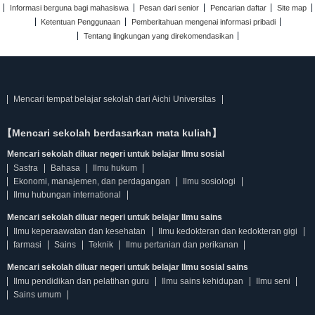
Informasi berguna bagi mahasiswa
Pesan dari senior
Pencarian daftar
Site map
Ketentuan Penggunaan
Pemberitahuan mengenai informasi pribadi
Tentang lingkungan yang direkomendasikan
Mencari tempat belajar sekolah dari Aichi Universitas
【Mencari sekolah berdasarkan mata kuliah】
Mencari sekolah diluar negeri untuk belajar Ilmu sosial
Sastra
Bahasa
Ilmu hukum
Ekonomi, manajemen, dan perdagangan
Ilmu sosiologi
Ilmu hubungan international
Mencari sekolah diluar negeri untuk belajar Ilmu sains
Ilmu keperaawatan dan kesehatan
Ilmu kedokteran dan kedokteran gigi
farmasi
Sains
Teknik
Ilmu pertanian dan perikanan
Mencari sekolah diluar negeri untuk belajar Ilmu sosial sains
Ilmu pendidikan dan pelatihan guru
Ilmu sains kehidupan
Ilmu seni
Sains umum