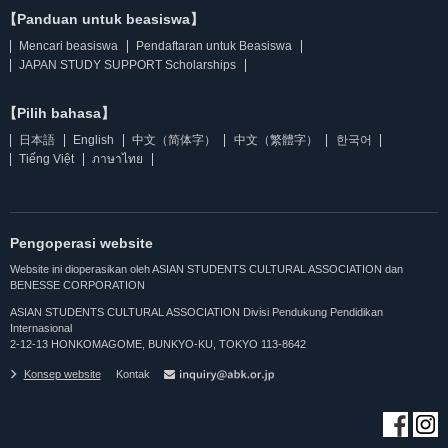
【Panduan untuk beasiswa】
Mencari beasiswa
Pendaftaran untuk Beasiswa
JAPAN STUDY SUPPORT Scholarships
【Pilih bahasa】
日本語
English
中文（简体字）
中文（繁體字）
한국어
Tiếng Việt
ภาษาไทย
Pengoperasi website
Website ini dioperasikan oleh ASIAN STUDENTS CULTURAL ASSOCIATION dan
BENESSE CORPORATION
ASIAN STUDENTS CULTURAL ASSOCIATION Divisi Pendukung Pendidikan
Internasional
2-12-13 HONKOMAGOME, BUNKYO-KU, TOKYO 113-8642
Konsep website
Kontak