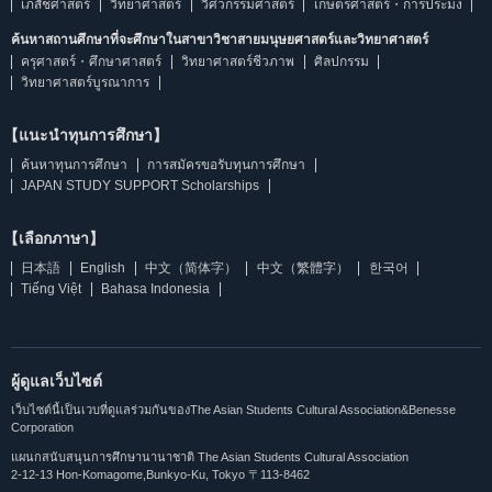
เภสัชศาสตร์
วิทยาศาสตร์
วิศวกรรมศาสตร์
เกษตรศาสตร์・การประมง
ค้นหาสถานศึกษาที่จะศึกษาในสาขาวิชาสายมนุษยศาสตร์และวิทยาศาสตร์
ครุศาสตร์・ศึกษาศาสตร์
วิทยาศาสตร์ชีวภาพ
ศิลปกรรม
วิทยาศาสตร์บูรณาการ
【แนะนำทุนการศึกษา】
ค้นหาทุนการศึกษา
การสมัครขอรับทุนการศึกษา
JAPAN STUDY SUPPORT Scholarships
【เลือกภาษา】
日本語
English
中文（简体字）
中文（繁體字）
한국어
Tiếng Việt
Bahasa Indonesia
ผู้ดูแลเว็บไซต์
เว็บไซต์นี้เป็นเวบที่ดูแลร่วมกันของThe Asian Students Cultural Association&Benesse
Corporation
แผนกสนับสนุนการศึกษานานาชาติ The Asian Students Cultural Association
2-12-13 Hon-Komagome,Bunkyo-Ku, Tokyo 〒113-8462