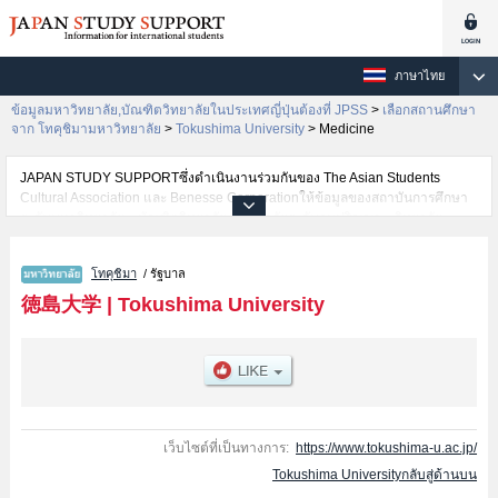
ภาษาไทย
ข้อมูลมหาวิทยาลัย,บัณฑิตวิทยาลัยในประเทศญี่ปุ่นต้องที่ JPSS
>
เลือกสถานศึกษา
จาก โทคุชิมามหาวิทยาลัย
>
Tokushima University
>
Medicine
JAPAN STUDY SUPPORTซึ่งดำเนินงานร่วมกันของ The Asian Students
Cultural Association และ Benesse Corporationให้ข้อมูลของสถาบันการศึกษา
ระดับมหาวิทยาลัย・บัณฑิตวิทยาลัย・วิทยาลัยระดับอนุปริญญา・วิทยาลัย
อาชีวศึกษากว่า1,300 แห่งที่กำลังเปิดรับสมัครนักศึกษาต่างชาติอยู่ ที่นี่จะให้
ข้อมูลรายละเอียดเกี่ยวกับTokushima University,ข้อมูลจำเป็นสำหรับนักศึกษา
โทคุชิมา
/ รัฐบาล
ต่างชาติเช่นข้อมูลของแต่ละคณะ,ข้อมูลการสอบคัดเลือกเข้าศึกษาเช่นจำนวนคน
ที่รับสมัครหรือจำนวนคนที่ผ่านการสอบคัดเลือกเป็นต้น,แนะนำสถานที่,การเดิน
徳島大学
|
Tokushima University
ทางเป็นต้นไว้ด้วยดังนั้นขอเชิญใช้บริการค้นหาข้อมูลตามอัธยาศัย
เว็บไซต์ที่เป็นทางการ:
https://www.tokushima-u.ac.jp/
Tokushima Universityกลับสู่ด้านบน