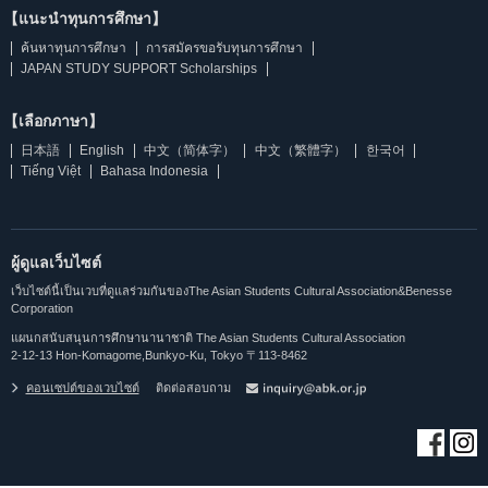
【แนะนำทุนการศึกษา】
ค้นหาทุนการศึกษา
การสมัครขอรับทุนการศึกษา
JAPAN STUDY SUPPORT Scholarships
【เลือกภาษา】
日本語
English
中文（简体字）
中文（繁體字）
한국어
Tiếng Việt
Bahasa Indonesia
ผู้ดูแลเว็บไซต์
เว็บไซต์นี้เป็นเวบที่ดูแลร่วมกันของThe Asian Students Cultural Association&Benesse
Corporation
แผนกสนับสนุนการศึกษานานาชาติ The Asian Students Cultural Association
2-12-13 Hon-Komagome,Bunkyo-Ku, Tokyo 〒113-8462
คอนเซปต์ของเวบไซต์
ติดต่อสอบถาม