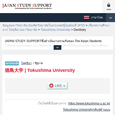
ภาษาไทย
ข้อมูลมหาวิทยาลัย,บัณฑิตวิทยาลัยในประเทศญี่ปุ่นต้องที่ JPSS
>
เลือกสถานศึกษา
จาก โทคุชิมามหาวิทยาลัย
>
Tokushima University
>
Dentistry
JAPAN STUDY SUPPORTซึ่งดำเนินงานร่วมกันของ The Asian Students
Cultural Association และ Benesse Corporationให้ข้อมูลของสถาบันการศึกษา
ระดับมหาวิทยาลัย・บัณฑิตวิทยาลัย・วิทยาลัยระดับอนุปริญญา・วิทยาลัย
อาชีวศึกษากว่า1,300 แห่งที่กำลังเปิดรับสมัครนักศึกษาต่างชาติอยู่ ที่นี่จะให้
ข้อมูลรายละเอียดเกี่ยวกับTokushima University,ข้อมูลจำเป็นสำหรับนักศึกษา
โทคุชิมา
/ รัฐบาล
ต่างชาติเช่นข้อมูลของแต่ละคณะ,ข้อมูลการสอบคัดเลือกเข้าศึกษาเช่นจำนวนคน
ที่รับสมัครหรือจำนวนคนที่ผ่านการสอบคัดเลือกเป็นต้น,แนะนำสถานที่,การเดิน
徳島大学
|
Tokushima University
ทางเป็นต้นไว้ด้วยดังนั้นขอเชิญใช้บริการค้นหาข้อมูลตามอัธยาศัย
เว็บไซต์ที่เป็นทางการ:
https://www.tokushima-u.ac.jp/
Tokushima Universityกลับสู่ด้านบน