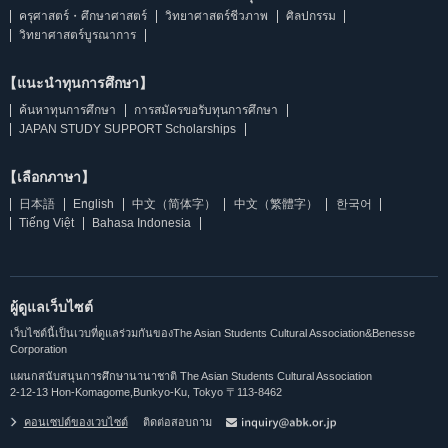
ครุศาสตร์・ศึกษาศาสตร์
วิทยาศาสตร์ชีวภาพ
ศิลปกรรม
วิทยาศาสตร์บูรณาการ
【แนะนำทุนการศึกษา】
ค้นหาทุนการศึกษา
การสมัครขอรับทุนการศึกษา
JAPAN STUDY SUPPORT Scholarships
【เลือกภาษา】
日本語
English
中文（简体字）
中文（繁體字）
한국어
Tiếng Việt
Bahasa Indonesia
ผู้ดูแลเว็บไซต์
เว็บไซต์นี้เป็นเวบที่ดูแลร่วมกันของThe Asian Students Cultural Association&Benesse
Corporation
แผนกสนับสนุนการศึกษานานาชาติ The Asian Students Cultural Association
2-12-13 Hon-Komagome,Bunkyo-Ku, Tokyo 〒113-8462
คอนเซปต์ของเวบไซต์
ติดต่อสอบถาม