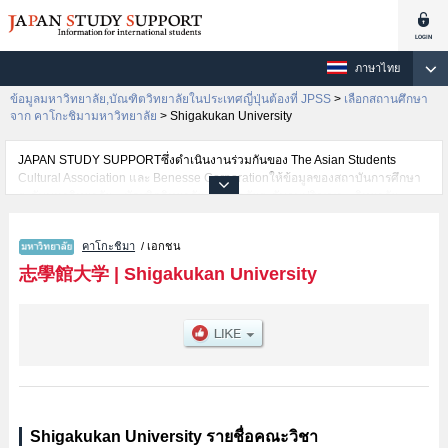
ภาษาไทย
ข้อมูลมหาวิทยาลัย,บัณฑิตวิทยาลัยในประเทศญี่ปุ่นต้องที่ JPSS
>
เลือกสถานศึกษา
จาก คาโกะชิมามหาวิทยาลัย
>
Shigakukan University
JAPAN STUDY SUPPORTซึ่งดำเนินงานร่วมกันของ The Asian Students
Cultural Association และ Benesse Corporationให้ข้อมูลของสถาบันการศึกษา
ระดับมหาวิทยาลัย・บัณฑิตวิทยาลัย・วิทยาลัยระดับอนุปริญญา・วิทยาลัย
อาชีวศึกษากว่า1,300 แห่งที่กำลังเปิดรับสมัครนักศึกษาต่างชาติอยู่ ที่นี่จะให้
ข้อมูลรายละเอียดเกี่ยวกับShigakukan University,ข้อมูลจำเป็นสำหรับนักศึกษา
คาโกะชิมา
/ เอกชน
ต่างชาติเช่นข้อมูลของแต่ละคณะ,ข้อมูลการสอบคัดเลือกเข้าศึกษาเช่นจำนวนคน
ที่รับสมัครหรือจำนวนคนที่ผ่านการสอบคัดเลือกเป็นต้น,แนะนำสถานที่,การเดิน
志學館大学
|
Shigakukan University
ทางเป็นต้นไว้ด้วยดังนั้นขอเชิญใช้บริการค้นหาข้อมูลตามอัธยาศัย
Shigakukan University รายชื่อคณะวิชา