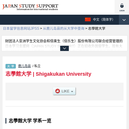
中文（简体字）
日本留学信息网站JPSS
>
从鹿儿岛县的从大学中查询
>
志學館大学
财团法人亚洲学生文化协会和倍楽生（倍乐生）股份有限公司联合经营管理的
日本学习支援网（JAPAN STUDY SUPPORT）正在招收外国留学生。现有大
约1300个学校的大学学部、大学院、短大、专门学校的招生信息正登载于此
网。
这里登载的是志學館大学的详细招生信息。有等各学部的不同信息。招收名
鹿儿岛县
/ 私立
额、合格人数等考试信息，以及设施介绍、联系方式等外国留学生必要的信息
都登载于此，请务必查阅和利用此网。
志學館大学
|
Shigakukan University
志學館大学 学系一览