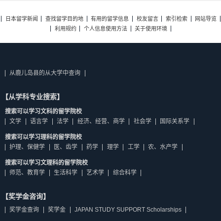
日本留学新闻
查找留学目的地
有用的留学信息
校友留言
索引检索
网站导览
利用规约
个人信息使用方法
关于使用环境
从鹿儿岛县的从大学中查询
【从学科专业搜索】
搜索可以学习文科的留学院校
文学
语言学
法学
经济、经营、商学
社会学
国际关系学
搜索可以学习理科的留学院校
护理、保健学
医、齿学
药学
理学
工学
农、水产学
搜索可以学习文理科的留学院校
师范、教育学
生活科学
艺术学
综合科学
【奖学金咨询】
奖学金查询
奖学金
JAPAN STUDY SUPPORT Scholarships