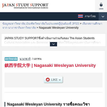
ภาษาไทย
ข้อมูลมหาวิทยาลัย,บัณฑิตวิทยาลัยในประเทศญี่ปุ่นต้องที่ JPSS
>
เลือกสถานศึกษา
จาก นางาซากิมหาวิทยาลัย
>
Nagasaki Wesleyan University
JAPAN STUDY SUPPORTซึ่งดำเนินงานร่วมกันของ The Asian Students
Cultural Association และ Benesse Corporationให้ข้อมูลของสถาบันการศึกษา
ระดับมหาวิทยาลัย・บัณฑิตวิทยาลัย・วิทยาลัยระดับอนุปริญญา・วิทยาลัย
อาชีวศึกษากว่า1,300 แห่งที่กำลังเปิดรับสมัครนักศึกษาต่างชาติอยู่ ที่นี่จะให้
ข้อมูลรายละเอียดเกี่ยวกับNagasaki Wesleyan University,ข้อมูลจำเป็นสำหรับ
นางาซากิ
/ เอกชน
นักศึกษาต่างชาติเช่นข้อมูลของแต่ละคณะ,ข้อมูลการสอบคัดเลือกเข้าศึกษาเช่น
จำนวนคนที่รับสมัครหรือจำนวนคนที่ผ่านการสอบคัดเลือกเป็นต้น,แนะนำสถาน
鎮西学院大学
|
Nagasaki Wesleyan University
ที่,การเดินทางเป็นต้นไว้ด้วยดังนั้นขอเชิญใช้บริการค้นหาข้อมูลตามอัธยาศัย
Nagasaki Wesleyan University รายชื่อคณะวิชา