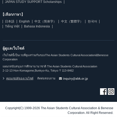
JAPAN STUDY SUPPORT Scholarships
【เลือกภาษา】
日本語
English
中文（简体字）
中文（繁體字）
한국어
Tiếng Việt
Bahasa Indonesia
ผู้ดูแลเว็บไซต์
เว็บไซต์นี้เป็นเวบที่ดูแลร่วมกันของThe Asian Students Cultural Association&Benesse
Corporation
แผนกสนับสนุนการศึกษานานาชาติ The Asian Students Cultural Association
2-12-13 Hon-Komagome,Bunkyo-Ku, Tokyo 〒113-8462
คอนเซปต์ของเวบไซต์
ติดต่อสอบถาม
Copyright(C) 1999-2026 The Asian Students Cultural Association & Benesse
Corporation. All Right Reserved.