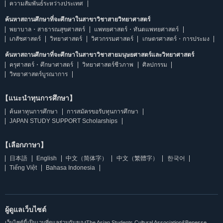
ความสัมพันธ์ระหว่างประเทศ
ค้นหาสถานศึกษาที่จะศึกษาในสาขาวิชาสายวิทยาศาสตร์
พยาบาล・สาธารณสุขศาสตร์
แพทยศาสตร์・ทันตแพทยศาสตร์
เภสัชศาสตร์
วิทยาศาสตร์
วิศวกรรมศาสตร์
เกษตรศาสตร์・การประมง
ค้นหาสถานศึกษาที่จะศึกษาในสาขาวิชาสายมนุษยศาสตร์และวิทยาศาสตร์
ครุศาสตร์・ศึกษาศาสตร์
วิทยาศาสตร์ชีวภาพ
ศิลปกรรม
วิทยาศาสตร์บูรณาการ
【แนะนำทุนการศึกษา】
ค้นหาทุนการศึกษา
การสมัครขอรับทุนการศึกษา
JAPAN STUDY SUPPORT Scholarships
【เลือกภาษา】
日本語
English
中文（简体字）
中文（繁體字）
한국어
Tiếng Việt
Bahasa Indonesia
ผู้ดูแลเว็บไซต์
เว็บไซต์นี้เป็นเวบที่ดูแลร่วมกันของThe Asian Students Cultural Association&Benesse