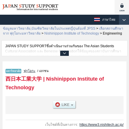
ภาษาไทย
ข้อมูลมหาวิทยาลัย,บัณฑิตวิทยาลัยในประเทศญี่ปุ่นต้องที่ JPSS
>
เลือกสถานศึกษา
จาก ฟุกุโอกะมหาวิทยาลัย
>
Nishinippon Institute of Technology
>
Engineering
JAPAN STUDY SUPPORTซึ่งดำเนินงานร่วมกันของ The Asian Students
Cultural Association และ Benesse Corporationให้ข้อมูลของสถาบันการศึกษา
ระดับมหาวิทยาลัย・บัณฑิตวิทยาลัย・วิทยาลัยระดับอนุปริญญา・วิทยาลัย
อาชีวศึกษากว่า1,300 แห่งที่กำลังเปิดรับสมัครนักศึกษาต่างชาติอยู่ ที่นี่จะให้
ข้อมูลรายละเอียดเกี่ยวกับNishinippon Institute of Technology,ข้อมูลจำเป็น
ฟุกุโอกะ
/ เอกชน
สำหรับนักศึกษาต่างชาติเช่นข้อมูลของแต่ละคณะ,ข้อมูลการสอบคัดเลือกเข้า
ศึกษาเช่นจำนวนคนที่รับสมัครหรือจำนวนคนที่ผ่านการสอบคัดเลือก
西日本工業大学
|
Nishinippon Institute of
เป็นต้น,แนะนำสถานที่,การเดินทางเป็นต้นไว้ด้วยดังนั้นขอเชิญใช้บริการค้นหา
Technology
ข้อมูลตามอัธยาศัย
เว็บไซต์ที่เป็นทางการ:
https://www3.nishitech.ac.jp/