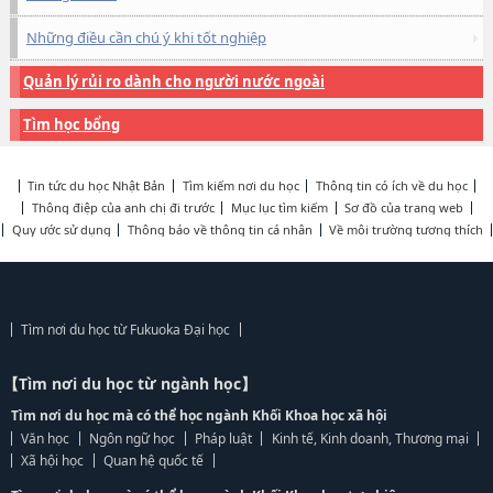
Những điều cần chú ý khi tốt nghiệp
Quản lý rủi ro dành cho người nước ngoài
Tìm học bổng
Tin tức du học Nhật Bản
Tìm kiếm nơi du học
Thông tin có ích về du học
Thông điệp của anh chị đi trước
Mục lục tìm kiếm
Sơ đồ của trang web
Quy ước sử dụng
Thông báo về thông tin cá nhân
Về môi trường tương thích
Tìm nơi du học từ Fukuoka Đại học
【Tìm nơi du học từ ngành học】
Tìm nơi du học mà có thể học ngành Khối Khoa học xã hội
Văn học
Ngôn ngữ học
Pháp luật
Kinh tế, Kinh doanh, Thương mại
Xã hội học
Quan hệ quốc tế