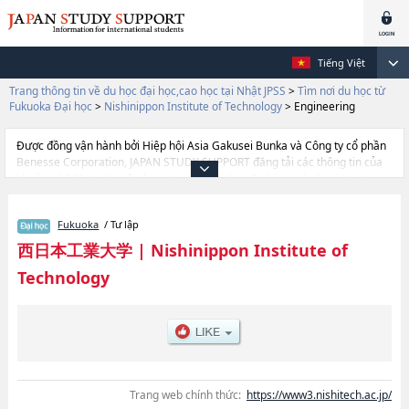
Tiếng Việt
Trang thông tin về du học đại học,cao học tại Nhật JPSS
>
Tìm nơi du học từ
Fukuoka Đại học
>
Nishinippon Institute of Technology
>
Engineering
Được đồng vận hành bởi Hiệp hội Asia Gakusei Bunka và Công ty cổ phần
Benesse Corporation, JAPAN STUDY SUPPORT đăng tải các thông tin của
khoảng 1.300 trường đại học, cao học, trường đại học ngắn hạn, trường
chuyên môn đang tiếp nhận du học sinh.
Tại đây có đăng các thông tin chi tiết về Nishinippon Institute of
Fukuoka
/ Tư lập
Technology, và thông tin cần thiết dành cho du học sinh, như là về các
Ngành EngineeringhoặcNgành Design, thông tin về từng ngành học, thông
西日本工業大学
|
Nishinippon Institute of
tin liên quan đến thi tuyển như số lượng tuyển sinh, số lượng trúng tuyển,
Technology
cở sở trang thiết bị, hướng dẫn địa điểm v.v...
Trang web chính thức:
https://www3.nishitech.ac.jp/