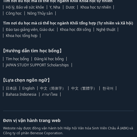
Tìm nơi du học mà có thể học ngành Khối Khoa học tự nhiên
Hộ lý, Bảo vệ sức khỏe
Y, Nha
Dược
Khoa học tự nhiên
Công học
Nông Thủy sản
Tìm nơi du học mà có thể học ngành Khối tổng hợp (Tự nhiên và Xã hội)
Đào tạo giảng viên, Giáo dục
Khoa học đời sống
Nghệ thuật
Khoa học tổng hợp
【Hướng dẫn tìm học bổng】
Tìm học bổng
Đăng kí học bổng
JAPAN STUDY SUPPORT Scholarships
【Lựa chọn ngôn ngữ】
日本語
English
中文（简体字）
中文（繁體字）
한국어
Bahasa Indonesia
ภาษาไทย
Đơn vị vận hành trang web
Website này được đồng vận hành bởi Hiệp hội Văn hóa Sinh Viên Châu Á (ABK) và
Công ty cổ phần Benesse Coporation.