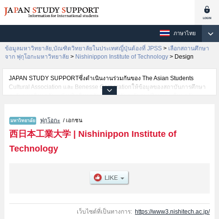
ภาษาไทย
ข้อมูลมหาวิทยาลัย,บัณฑิตวิทยาลัยในประเทศญี่ปุ่นต้องที่ JPSS
>
เลือกสถานศึกษา
จาก ฟุกุโอกะมหาวิทยาลัย
>
Nishinippon Institute of Technology
>
Design
JAPAN STUDY SUPPORTซึ่งดำเนินงานร่วมกันของ The Asian Students
Cultural Association และ Benesse Corporationให้ข้อมูลของสถาบันการศึกษา
ระดับมหาวิทยาลัย・บัณฑิตวิทยาลัย・วิทยาลัยระดับอนุปริญญา・วิทยาลัย
อาชีวศึกษากว่า1,300 แห่งที่กำลังเปิดรับสมัครนักศึกษาต่างชาติอยู่ ที่นี่จะให้
ข้อมูลรายละเอียดเกี่ยวกับNishinippon Institute of Technology,ข้อมูลจำเป็น
ฟุกุโอกะ
/ เอกชน
สำหรับนักศึกษาต่างชาติเช่นข้อมูลของแต่ละคณะ,ข้อมูลการสอบคัดเลือกเข้า
ศึกษาเช่นจำนวนคนที่รับสมัครหรือจำนวนคนที่ผ่านการสอบคัดเลือก
西日本工業大学
|
Nishinippon Institute of
เป็นต้น,แนะนำสถานที่,การเดินทางเป็นต้นไว้ด้วยดังนั้นขอเชิญใช้บริการค้นหา
Technology
ข้อมูลตามอัธยาศัย
เว็บไซต์ที่เป็นทางการ:
https://www3.nishitech.ac.jp/