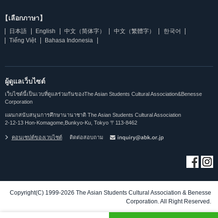
【เลือกภาษา】
日本語
English
中文（简体字）
中文（繁體字）
한국어
Tiếng Việt
Bahasa Indonesia
ผู้ดูแลเว็บไซต์
เว็บไซต์นี้เป็นเวบที่ดูแลร่วมกันของThe Asian Students Cultural Association&Benesse
Corporation
แผนกสนับสนุนการศึกษานานาชาติ The Asian Students Cultural Association
2-12-13 Hon-Komagome,Bunkyo-Ku, Tokyo 〒113-8462
คอนเซปต์ของเวบไซต์
ติดต่อสอบถาม
Copyright(C) 1999-2026 The Asian Students Cultural Association & Benesse
Corporation. All Right Reserved.