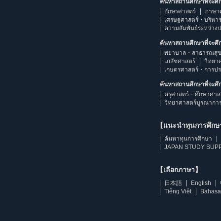
ค้นหาสถานศึกษาที่จะศ
อักษรศาสตร์
ภาษา
เศรษฐศาสตร์・บริหา
ความสัมพันธ์ระหว่าง
ค้นหาสถานศึกษาที่จะศ
พยาบาล・สาธารณสุข
เภสัชศาสตร์
วิทยา
เกษตรศาสตร์・การป
ค้นหาสถานศึกษาที่จะศ
ครุศาสตร์・ศึกษาศาส
วิทยาศาสตร์บูรณากา
【แนะนำทุนการศึก
ค้นหาทุนการศึกษา
JAPAN STUDY SUPP
【เลือกภาษา】
日本語
English
Tiếng Việt
Bahasa