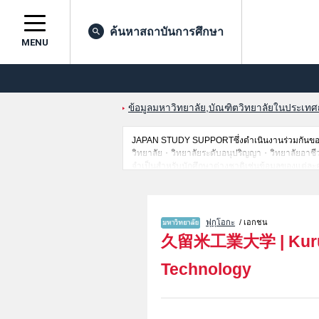
ค้นหาสถาบันการศึกษา
MENU
ข้อมูลมหาวิทยาลัย,บัณฑิตวิทยาลัยในประเทศญี่
JAPAN STUDY SUPPORTซึ่งดำเนินงานร่วมกันของ 
วิทยาลัย・วิทยาลัยระดับอนุปริญญา・วิทยาลัยอาชีวศึกษ
จำเป็นสำหรับนักศึกษาต่างชาติเช่นข้อมูลของแต่ละ
ไว้ด้วยดังนั้นขอเชิญใช้บริการค้นหาข้อมูลตามอัธยา
ฟุกุโอกะ
/ เอกชน
久留米工業大学
|
Kur
Technology