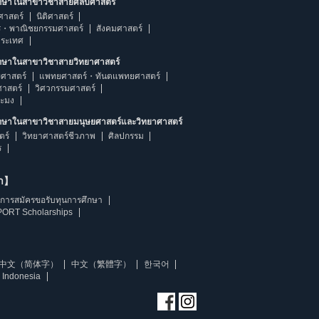
ึกษาในสาขาวิชาสายศิลปศาสตร์
ศาสตร์
นิติศาสตร์
ร・พาณิชยกรรมศาสตร์
สังคมศาสตร์
ประเทศ
ึกษาในสาขาวิชาสายวิทยาศาสตร์
ศาสตร์
แพทยศาสตร์・ทันตแพทยศาสตร์
ศาสตร์
วิศวกรรมศาสตร์
ระมง
ึกษาในสาขาวิชาสายมนุษยศาสตร์และวิทยาศาสตร์
ตร์
วิทยาศาสตร์ชีวภาพ
ศิลปกรรม
ร
ษา】
การสมัครขอรับทุนการศึกษา
ORT Scholarships
中文（简体字）
中文（繁體字）
한국어
 Indonesia