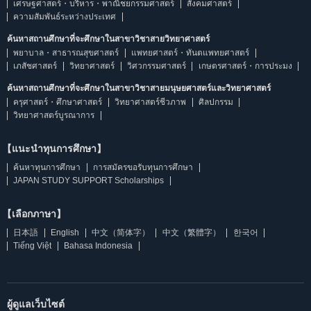
เศรษฐศาสตร์・บริหาร・พาณิชยกรรมศาสตร์
สังคมศาสตร์
ความสัมพันธ์ระหว่างประเทศ
ค้นหาสถานศึกษาที่จะศึกษาในสาขาวิชาสายวิทยาศาสตร์
พยาบาล・สาธารณสุขศาสตร์
แพทยศาสตร์・ทันตแพทยศาสตร์
เภสัชศาสตร์
วิทยาศาสตร์
วิศวกรรมศาสตร์
เกษตรศาสตร์・การประมง
ค้นหาสถานศึกษาที่จะศึกษาในสาขาวิชาสายมนุษยศาสตร์และวิทยาศาสตร์
ครุศาสตร์・ศึกษาศาสตร์
วิทยาศาสตร์ชีวภาพ
ศิลปกรรม
วิทยาศาสตร์บูรณาการ
【แนะนำทุนการศึกษา】
ค้นหาทุนการศึกษา
การสมัครขอรับทุนการศึกษา
JAPAN STUDY SUPPORT Scholarships
【เลือกภาษา】
日本語
English
中文（简体字）
中文（繁體字）
한국어
Tiếng Việt
Bahasa Indonesia
ผู้ดูแลเว็บไซต์