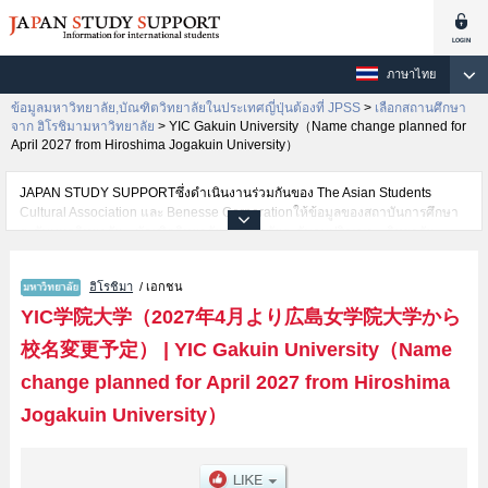
ภาษาไทย
ข้อมูลมหาวิทยาลัย,บัณฑิตวิทยาลัยในประเทศญี่ปุ่นต้องที่ JPSS
>
เลือกสถานศึกษา
จาก ฮิโรชิมามหาวิทยาลัย
>
YIC Gakuin University（Name change planned for
April 2027 from Hiroshima Jogakuin University）
JAPAN STUDY SUPPORTซึ่งดำเนินงานร่วมกันของ The Asian Students
Cultural Association และ Benesse Corporationให้ข้อมูลของสถาบันการศึกษา
ระดับมหาวิทยาลัย・บัณฑิตวิทยาลัย・วิทยาลัยระดับอนุปริญญา・วิทยาลัย
อาชีวศึกษากว่า1,300 แห่งที่กำลังเปิดรับสมัครนักศึกษาต่างชาติอยู่ ที่นี่จะให้
ข้อมูลรายละเอียดเกี่ยวกับYIC Gakuin University（Name change planned for
ฮิโรชิมา
/ เอกชน
April 2027 from Hiroshima Jogakuin University）,ข้อมูลจำเป็นสำหรับนักศึกษา
ต่างชาติเช่นข้อมูลของแต่ละคณะ,ข้อมูลการสอบคัดเลือกเข้าศึกษาเช่นจำนวนคน
YIC学院大学（2027年4月より広島女学院大学から
ที่รับสมัครหรือจำนวนคนที่ผ่านการสอบคัดเลือกเป็นต้น,แนะนำสถานที่,การเดิน
校名変更予定）
|
YIC Gakuin University（Name
ทางเป็นต้นไว้ด้วยดังนั้นขอเชิญใช้บริการค้นหาข้อมูลตามอัธยาศัย
change planned for April 2027 from Hiroshima
Jogakuin University）