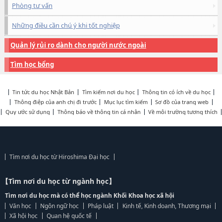
Phòng tư vấn
Những điều cần chú ý khi tốt nghiệp
Quản lý rủi ro dành cho người nước ngoài
Tìm học bổng
Tin tức du học Nhật Bản
Tìm kiếm nơi du học
Thông tin có ích về du học
Thông điệp của anh chị đi trước
Mục lục tìm kiếm
Sơ đồ của trang web
Quy ước sử dụng
Thông báo về thông tin cá nhân
Về môi trường tương thích
Tìm nơi du học từ Hiroshima Đại học
【Tìm nơi du học từ ngành học】
Tìm nơi du học mà có thể học ngành Khối Khoa học xã hội
Văn học
Ngôn ngữ học
Pháp luật
Kinh tế, Kinh doanh, Thương mại
Xã hội học
Quan hệ quốc tế