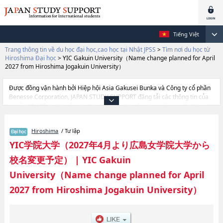
Tiếng Việt
Trang thông tin về du học đại học,cao học tại Nhật JPSS
>
Tìm nơi du học từ
Hiroshima Đại học
>
YIC Gakuin University（Name change planned for April
2027 from Hiroshima Jogakuin University）
Được đồng vận hành bởi Hiệp hội Asia Gakusei Bunka và Công ty cổ phần
Benesse Corporation, JAPAN STUDY SUPPORT đăng tải các thông tin của
khoảng 1.300 trường đại học, cao học, trường đại học ngắn hạn, trường
chuyên môn đang tiếp nhận du học sinh.
Tại đây có đăng các thông tin chi tiết về YIC Gakuin University（Name
Hiroshima
/ Tư lập
change planned for April 2027 from Hiroshima Jogakuin University）, và
thông tin cần thiết dành cho du học sinh, như là về các Ngành Cultural
YIC学院大学（2027年4月より広島女学院大学から
StudieshoặcNgành Human Life Studies, thông tin về từng ngành học,
校名変更予定）
|
YIC Gakuin
thông tin liên quan đến thi tuyển như số lượng tuyển sinh, số lượng trúng
tuyển, cở sở trang thiết bị, hướng dẫn địa điểm v.v...
University（Name change planned for April
2027 from Hiroshima Jogakuin University）