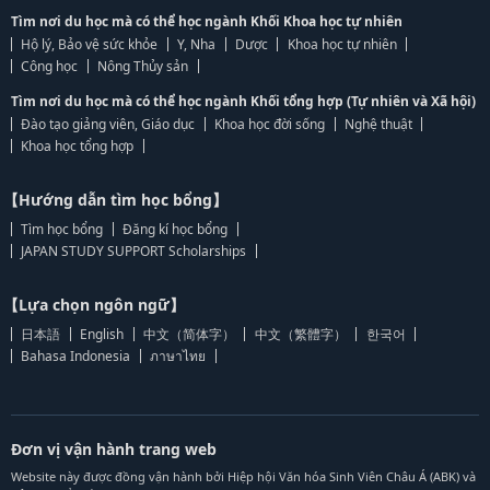
Tìm nơi du học mà có thể học ngành Khối Khoa học tự nhiên
Hộ lý, Bảo vệ sức khỏe
Y, Nha
Dược
Khoa học tự nhiên
Công học
Nông Thủy sản
Tìm nơi du học mà có thể học ngành Khối tổng hợp (Tự nhiên và Xã hội)
Đào tạo giảng viên, Giáo dục
Khoa học đời sống
Nghệ thuật
Khoa học tổng hợp
【Hướng dẫn tìm học bổng】
Tìm học bổng
Đăng kí học bổng
JAPAN STUDY SUPPORT Scholarships
【Lựa chọn ngôn ngữ】
日本語
English
中文（简体字）
中文（繁體字）
한국어
Bahasa Indonesia
ภาษาไทย
Đơn vị vận hành trang web
Website này được đồng vận hành bởi Hiệp hội Văn hóa Sinh Viên Châu Á (ABK) và