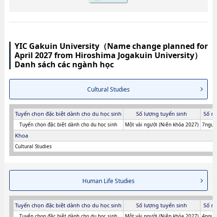
YIC Gakuin University（Name change planned for
April 2027 from Hiroshima Jogakuin University）
Danh sách các ngành học
Cultural Studies
Tuyển chọn đặc biệt dành cho du học sinh
Số lượng tuyển sinh
Số n
Tuyển chọn đặc biệt dành cho du học sinh
Một vài người (Niên khóa 2027)
7người
Khoa
Cultural Studies
Human Life Studies
Tuyển chọn đặc biệt dành cho du học sinh
Số lượng tuyển sinh
Số n
Tuyển chọn đặc biệt dành cho du học sinh
Một vài người (Niên khóa 2027)
4người