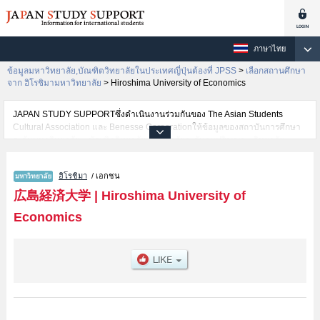
ภาษาไทย
ข้อมูลมหาวิทยาลัย,บัณฑิตวิทยาลัยในประเทศญี่ปุ่นต้องที่ JPSS
>
เลือกสถานศึกษา
จาก ฮิโรชิมามหาวิทยาลัย
>
Hiroshima University of Economics
JAPAN STUDY SUPPORTซึ่งดำเนินงานร่วมกันของ The Asian Students
Cultural Association และ Benesse Corporationให้ข้อมูลของสถาบันการศึกษา
ระดับมหาวิทยาลัย・บัณฑิตวิทยาลัย・วิทยาลัยระดับอนุปริญญา・วิทยาลัย
อาชีวศึกษากว่า1,300 แห่งที่กำลังเปิดรับสมัครนักศึกษาต่างชาติอยู่ ที่นี่จะให้
ข้อมูลรายละเอียดเกี่ยวกับHiroshima University of Economics,ข้อมูลจำเป็น
ฮิโรชิมา
/ เอกชน
สำหรับนักศึกษาต่างชาติเช่นข้อมูลของแต่ละคณะ,ข้อมูลการสอบคัดเลือกเข้า
ศึกษาเช่นจำนวนคนที่รับสมัครหรือจำนวนคนที่ผ่านการสอบคัดเลือก
広島経済大学
|
Hiroshima University of
เป็นต้น,แนะนำสถานที่,การเดินทางเป็นต้นไว้ด้วยดังนั้นขอเชิญใช้บริการค้นหา
Economics
ข้อมูลตามอัธยาศัย