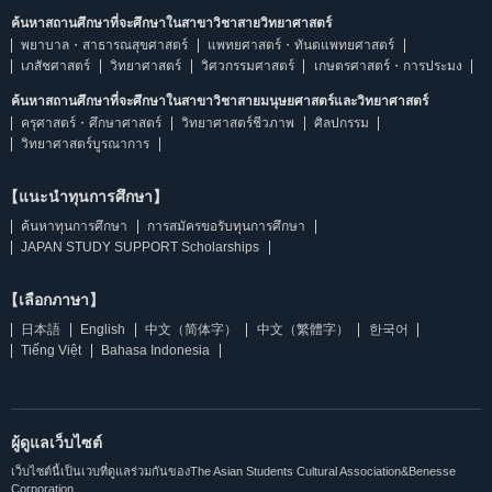
ค้นหาสถานศึกษาที่จะศึกษาในสาขาวิชาสายวิทยาศาสตร์
พยาบาล・สาธารณสุขศาสตร์
แพทยศาสตร์・ทันตแพทยศาสตร์
เภสัชศาสตร์
วิทยาศาสตร์
วิศวกรรมศาสตร์
เกษตรศาสตร์・การประมง
ค้นหาสถานศึกษาที่จะศึกษาในสาขาวิชาสายมนุษยศาสตร์และวิทยาศาสตร์
ครุศาสตร์・ศึกษาศาสตร์
วิทยาศาสตร์ชีวภาพ
ศิลปกรรม
วิทยาศาสตร์บูรณาการ
【แนะนำทุนการศึกษา】
ค้นหาทุนการศึกษา
การสมัครขอรับทุนการศึกษา
JAPAN STUDY SUPPORT Scholarships
【เลือกภาษา】
日本語
English
中文（简体字）
中文（繁體字）
한국어
Tiếng Việt
Bahasa Indonesia
ผู้ดูแลเว็บไซต์
เว็บไซต์นี้เป็นเวบที่ดูแลร่วมกันของThe Asian Students Cultural Association&Benesse
Corporation