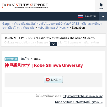
ภาษาไทย
ข้อมูลมหาวิทยาลัย,บัณฑิตวิทยาลัยในประเทศญี่ปุ่นต้องที่ JPSS
>
เลือกสถานศึกษา
จาก เฮียวโกะมหาวิทยาลัย
>
Kobe Shinwa University
>
Education
JAPAN STUDY SUPPORTซึ่งดำเนินงานร่วมกันของ The Asian Students
Cultural Association และ Benesse Corporationให้ข้อมูลของสถาบันการศึกษา
ระดับมหาวิทยาลัย・บัณฑิตวิทยาลัย・วิทยาลัยระดับอนุปริญญา・วิทยาลัย
อาชีวศึกษากว่า1,300 แห่งที่กำลังเปิดรับสมัครนักศึกษาต่างชาติอยู่ ที่นี่จะให้
ข้อมูลรายละเอียดเกี่ยวกับKobe Shinwa University,ข้อมูลจำเป็นสำหรับนักศึกษา
เฮียวโกะ
/ เอกชน
ต่างชาติเช่นข้อมูลของแต่ละคณะ,ข้อมูลการสอบคัดเลือกเข้าศึกษาเช่นจำนวนคน
ที่รับสมัครหรือจำนวนคนที่ผ่านการสอบคัดเลือกเป็นต้น,แนะนำสถานที่,การเดิน
神戸親和大学
|
Kobe Shinwa University
ทางเป็นต้นไว้ด้วยดังนั้นขอเชิญใช้บริการค้นหาข้อมูลตามอัธยาศัย
เว็บไซต์ที่เป็นทางการ:
https://www.kobe-shinwa.ac.jp/
Kobe Shinwa Universityกลับสู่ด้านบน