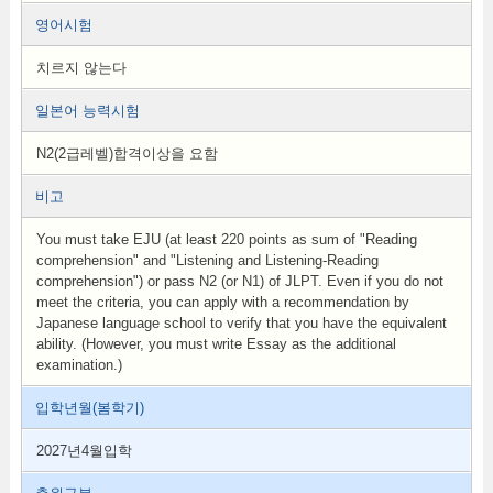
영어시험
치르지 않는다
일본어 능력시험
N2(2급레벨)합격이상을 요함
비고
You must take EJU (at least 220 points as sum of "Reading
comprehension" and "Listening and Listening-Reading
comprehension") or pass N2 (or N1) of JLPT. Even if you do not
meet the criteria, you can apply with a recommendation by
Japanese language school to verify that you have the equivalent
ability. (However, you must write Essay as the additional
examination.)
입학년월(봄학기)
2027년4월입학