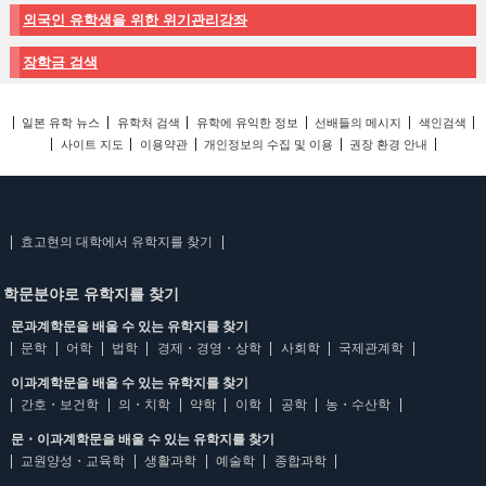
외국인 유학생을 위한 위기관리강좌
장학금 검색
일본 유학 뉴스
유학처 검색
유학에 유익한 정보
선배들의 메시지
색인검색
사이트 지도
이용약관
개인정보의 수집 및 이용
권장 환경 안내
효고현의 대학에서 유학지를 찾기
학문분야로 유학지를 찾기
문과계학문을 배울 수 있는 유학지를 찾기
문학
어학
법학
경제・경영・상학
사회학
국제관계학
이과계학문을 배울 수 있는 유학지를 찾기
간호・보건학
의・치학
약학
이학
공학
농・수산학
문・이과계학문을 배울 수 있는 유학지를 찾기
교원양성・교육학
생활과학
예술학
종합과학