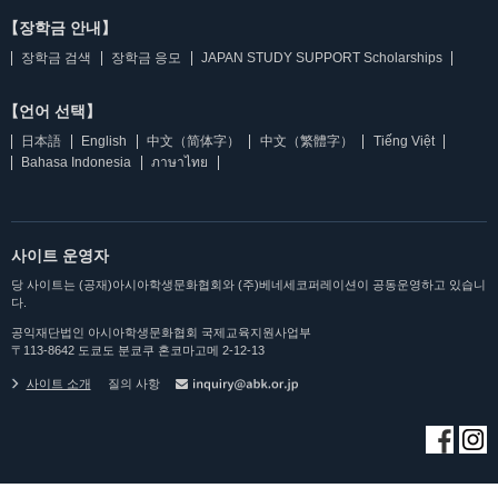
【장학금 안내】
장학금 검색
장학금 응모
JAPAN STUDY SUPPORT Scholarships
【언어 선택】
日本語
English
中文（简体字）
中文（繁體字）
Tiếng Việt
Bahasa Indonesia
ภาษาไทย
사이트 운영자
당 사이트는 (공재)아시아학생문화협회와 (주)베네세코퍼레이션이 공동운영하고 있습니
다.
공익재단법인 아시아학생문화협회 국제교육지원사업부
〒113-8642 도쿄도 분쿄쿠 혼코마고메 2-12-13
사이트 소개
질의 사항