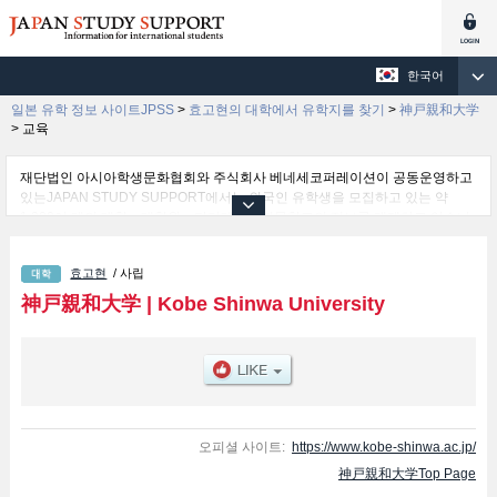
한국어
일본 유학 정보 사이트JPSS
>
효고현의 대학에서 유학지를 찾기
>
神戸親和大学
>
교육
재단법인 아시아학생문화협회와 주식회사 베네세코퍼레이션이 공동운영하고
있는JAPAN STUDY SUPPORT에서는 외국인 유학생을 모집하고 있는 약
1,300여 개의 대학・대학원・단기대학・전문학교의 정보를 게재하고 있습니
다.
여기에서는 神戸親和大学 관한 자세한 정보를 게재하고 있어 교육 학부및문 학
효고현
/ 사립
부및심리 (2027년 4월 개설 예정) 학부 등의 학부별 정보, 모집정원과 합격자수
등의 입시정보, 시설안내, 교통정보 등 외국인 유학생에게 유익하고 필요한 정
神戸親和大学
|
Kobe Shinwa University
보를 게재하고 있으므로 많이 이용해 주시기 바랍니다.
오피셜 사이트:
https://www.kobe-shinwa.ac.jp/
神戸親和大学Top Page