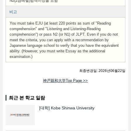
N2(2급레벨)합격이상을 요함
비고
You must take EJU (at least 220 points as sum of "Reading
comprehension" and "Listening and Listening-Reading
comprehension") or pass N2 (or N1) of JLPT. Even if you do not
meet the criteria, you can apply with a recommendation by
Japanese language school to verify that you have the equivalent
ability. (However, you must write Essay as the additional
examination.)
최종변경일: 2026년06월22일
神戸親和大学Top Page >>
최근 본 학교 일람
[대학]
Kobe Shinwa University