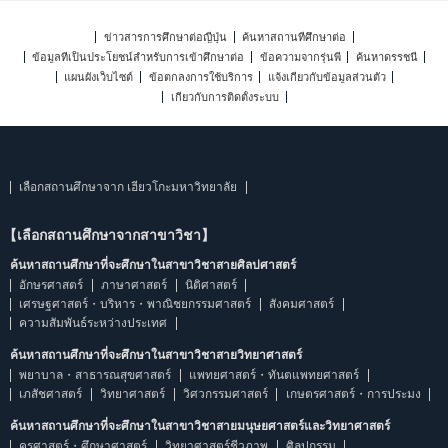
ข่าวสารการศึกษาต่อญี่ปุ่น
ค้นหาสถานที่ศึกษาต่อ
ข้อมูลที่เป็นประโยชน์สำหรับการเข้าศึกษาต่อ
ข้อความจากรุ่นพี่
ค้นหาดรรชนี
แผนผังเว็บไซต์
ข้อตกลงการใช้บริการ
แจ้งเกี่ยวกับข้อมูลส่วนตัว
เกี่ยวกับการติดตั้งระบบ
เลือกสถานศึกษาจาก เฮียวโกะมหาวิทยาลัย
【เลือกสถานศึกษาจากสาขาวิชา】
ค้นหาสถานศึกษาที่จะศึกษาในสาขาวิชาสายศิลปศาสตร์
อักษรศาสตร์
ภาษาศาสตร์
นิติศาสตร์
เศรษฐศาสตร์・บริหาร・พาณิชยกรรมศาสตร์
สังคมศาสตร์
ความสัมพันธ์ระหว่างประเทศ
ค้นหาสถานศึกษาที่จะศึกษาในสาขาวิชาสายวิทยาศาสตร์
พยาบาล・สาธารณสุขศาสตร์
แพทยศาสตร์・ทันตแพทยศาสตร์
เภสัชศาสตร์
วิทยาศาสตร์
วิศวกรรมศาสตร์
เกษตรศาสตร์・การประมง
ค้นหาสถานศึกษาที่จะศึกษาในสาขาวิชาสายมนุษยศาสตร์และวิทยาศาสตร์
ครุศาสตร์・ศึกษาศาสตร์
วิทยาศาสตร์ชีวภาพ
ศิลปกรรม