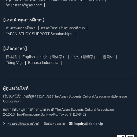
วิทยาศาสตร์บูรณาการ
【แนะนำทุนการศึกษา】
ค้นหาทุนการศึกษา
การสมัครขอรับทุนการศึกษา
JAPAN STUDY SUPPORT Scholarships
【เลือกภาษา】
日本語
English
中文（简体字）
中文（繁體字）
한국어
Tiếng Việt
Bahasa Indonesia
ผู้ดูแลเว็บไซต์
เว็บไซต์นี้เป็นเวบที่ดูแลร่วมกันของThe Asian Students Cultural Association&Benesse
Corporation
แผนกสนับสนุนการศึกษานานาชาติ The Asian Students Cultural Association
2-12-13 Hon-Komagome,Bunkyo-Ku, Tokyo 〒113-8462
คอนเซปต์ของเวบไซต์
ติดต่อสอบถาม