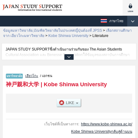
ภาษาไทย
ข้อมูลมหาวิทยาลัย,บัณฑิตวิทยาลัยในประเทศญี่ปุ่นต้องที่ JPSS
>
เลือกสถานศึกษา
จาก เฮียวโกะมหาวิทยาลัย
>
Kobe Shinwa University
>
Literature
JAPAN STUDY SUPPORTซึ่งดำเนินงานร่วมกันของ The Asian Students
Cultural Association และ Benesse Corporationให้ข้อมูลของสถาบันการศึกษา
ระดับมหาวิทยาลัย・บัณฑิตวิทยาลัย・วิทยาลัยระดับอนุปริญญา・วิทยาลัย
อาชีวศึกษากว่า1,300 แห่งที่กำลังเปิดรับสมัครนักศึกษาต่างชาติอยู่ ที่นี่จะให้
ข้อมูลรายละเอียดเกี่ยวกับKobe Shinwa University,ข้อมูลจำเป็นสำหรับนักศึกษา
เฮียวโกะ
/ เอกชน
ต่างชาติเช่นข้อมูลของแต่ละคณะ,ข้อมูลการสอบคัดเลือกเข้าศึกษาเช่นจำนวนคน
ที่รับสมัครหรือจำนวนคนที่ผ่านการสอบคัดเลือกเป็นต้น,แนะนำสถานที่,การเดิน
神戸親和大学
|
Kobe Shinwa University
ทางเป็นต้นไว้ด้วยดังนั้นขอเชิญใช้บริการค้นหาข้อมูลตามอัธยาศัย
เว็บไซต์ที่เป็นทางการ:
https://www.kobe-shinwa.ac.jp/
Kobe Shinwa Universityกลับสู่ด้านบน