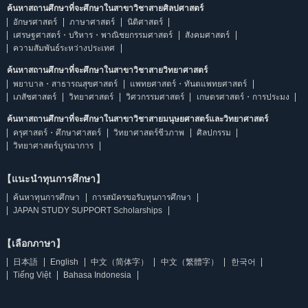
ค้นหาสถานศึกษาที่จะศึกษาในสาขาวิชาสายศิลปศาสตร์
อักษรศาสตร์
ภาษาศาสตร์
นิติศาสตร์
เศรษฐศาสตร์・บริหาร・พาณิชยกรรมศาสตร์
สังคมศาสตร์
ความสัมพันธ์ระหว่างประเทศ
ค้นหาสถานศึกษาที่จะศึกษาในสาขาวิชาสายวิทยาศาสตร์
พยาบาล・สาธารณสุขศาสตร์
แพทยศาสตร์・ทันตแพทยศาสตร์
เภสัชศาสตร์
วิทยาศาสตร์
วิศวกรรมศาสตร์
เกษตรศาสตร์・การประมง
ค้นหาสถานศึกษาที่จะศึกษาในสาขาวิชาสายมนุษยศาสตร์และวิทยาศาสตร์
ครุศาสตร์・ศึกษาศาสตร์
วิทยาศาสตร์ชีวภาพ
ศิลปกรรม
วิทยาศาสตร์บูรณาการ
【แนะนำทุนการศึกษา】
ค้นหาทุนการศึกษา
การสมัครขอรับทุนการศึกษา
JAPAN STUDY SUPPORT Scholarships
【เลือกภาษา】
日本語
English
中文（简体字）
中文（繁體字）
한국어
Tiếng Việt
Bahasa Indonesia