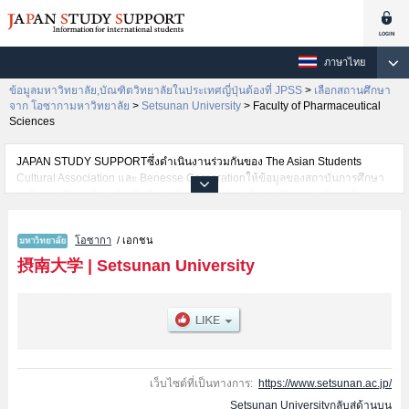
ภาษาไทย
ข้อมูลมหาวิทยาลัย,บัณฑิตวิทยาลัยในประเทศญี่ปุ่นต้องที่ JPSS
>
เลือกสถานศึกษา
จาก โอซากามหาวิทยาลัย
>
Setsunan University
>
Faculty of Pharmaceutical
Sciences
JAPAN STUDY SUPPORTซึ่งดำเนินงานร่วมกันของ The Asian Students
Cultural Association และ Benesse Corporationให้ข้อมูลของสถาบันการศึกษา
ระดับมหาวิทยาลัย・บัณฑิตวิทยาลัย・วิทยาลัยระดับอนุปริญญา・วิทยาลัย
อาชีวศึกษากว่า1,300 แห่งที่กำลังเปิดรับสมัครนักศึกษาต่างชาติอยู่ ที่นี่จะให้
ข้อมูลรายละเอียดเกี่ยวกับSetsunan University,ข้อมูลจำเป็นสำหรับนักศึกษาต่าง
โอซากา
/ เอกชน
ชาติเช่นข้อมูลของแต่ละคณะ,ข้อมูลการสอบคัดเลือกเข้าศึกษาเช่นจำนวนคนที่รับ
สมัครหรือจำนวนคนที่ผ่านการสอบคัดเลือกเป็นต้น,แนะนำสถานที่,การเดินทาง
摂南大学
|
Setsunan University
เป็นต้นไว้ด้วยดังนั้นขอเชิญใช้บริการค้นหาข้อมูลตามอัธยาศัย
เว็บไซต์ที่เป็นทางการ:
https://www.setsunan.ac.jp/
Setsunan Universityกลับสู่ด้านบน