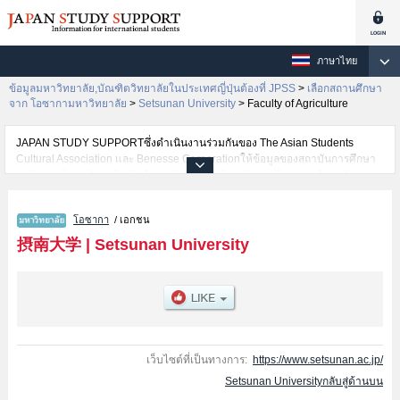
ภาษาไทย
ข้อมูลมหาวิทยาลัย,บัณฑิตวิทยาลัยในประเทศญี่ปุ่นต้องที่ JPSS
>
เลือกสถานศึกษา
จาก โอซากามหาวิทยาลัย
>
Setsunan University
>
Faculty of Agriculture
JAPAN STUDY SUPPORTซึ่งดำเนินงานร่วมกันของ The Asian Students
Cultural Association และ Benesse Corporationให้ข้อมูลของสถาบันการศึกษา
ระดับมหาวิทยาลัย・บัณฑิตวิทยาลัย・วิทยาลัยระดับอนุปริญญา・วิทยาลัย
อาชีวศึกษากว่า1,300 แห่งที่กำลังเปิดรับสมัครนักศึกษาต่างชาติอยู่ ที่นี่จะให้
ข้อมูลรายละเอียดเกี่ยวกับSetsunan University,ข้อมูลจำเป็นสำหรับนักศึกษาต่าง
โอซากา
/ เอกชน
ชาติเช่นข้อมูลของแต่ละคณะ,ข้อมูลการสอบคัดเลือกเข้าศึกษาเช่นจำนวนคนที่รับ
สมัครหรือจำนวนคนที่ผ่านการสอบคัดเลือกเป็นต้น,แนะนำสถานที่,การเดินทาง
摂南大学
|
Setsunan University
เป็นต้นไว้ด้วยดังนั้นขอเชิญใช้บริการค้นหาข้อมูลตามอัธยาศัย
เว็บไซต์ที่เป็นทางการ:
https://www.setsunan.ac.jp/
Setsunan Universityกลับสู่ด้านบน