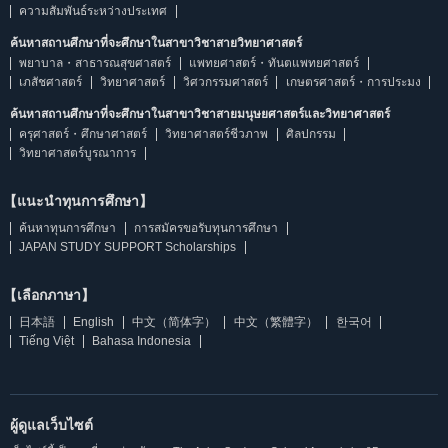
ความสัมพันธ์ระหว่างประเทศ
ค้นหาสถานศึกษาที่จะศึกษาในสาขาวิชาสายวิทยาศาสตร์
พยาบาล・สาธารณสุขศาสตร์
แพทยศาสตร์・ทันตแพทยศาสตร์
เภสัชศาสตร์
วิทยาศาสตร์
วิศวกรรมศาสตร์
เกษตรศาสตร์・การประมง
ค้นหาสถานศึกษาที่จะศึกษาในสาขาวิชาสายมนุษยศาสตร์และวิทยาศาสตร์
ครุศาสตร์・ศึกษาศาสตร์
วิทยาศาสตร์ชีวภาพ
ศิลปกรรม
วิทยาศาสตร์บูรณาการ
【แนะนำทุนการศึกษา】
ค้นหาทุนการศึกษา
การสมัครขอรับทุนการศึกษา
JAPAN STUDY SUPPORT Scholarships
【เลือกภาษา】
日本語
English
中文（简体字）
中文（繁體字）
한국어
Tiếng Việt
Bahasa Indonesia
ผู้ดูแลเว็บไซต์